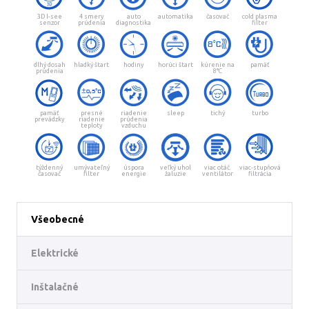
3D I-see
4 smery
auto
automatika
časovač
cold plasma
senzor
prúdenia
diagnostika
filter
dlhý dosah
hladký štart
hodiny
horúci štart
kúrenie na
pamäť
prúdenia
8°C
pamäť
presné
riadenie
sleep
tichý
turbo
prevádzky
riadenie
prúdenia
teploty
vzduchu
týždenný
umývateľný
úspora
veľký uhol
viac otáč.
viac-stupňová
časovač
filter
energie
žaluzie
ventilátor
filtrácia
Všeobecné
Elektrické
Inštalačné