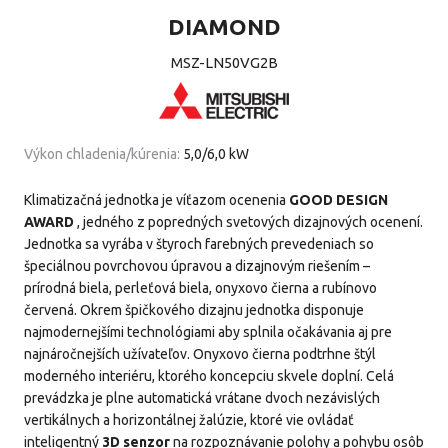
DIAMOND
MSZ-LN50VG2B
Výkon chladenia/kúrenia:
5,0/6,0 kW
Klimatizačná jednotka je víťazom ocenenia
GOOD DESIGN
AWARD
, jedného z popredných svetových dizajnových ocenení.
Jednotka sa vyrába v štyroch farebných prevedeniach so
špeciálnou povrchovou úpravou a dizajnovým riešením –
prírodná biela, perleťová biela, onyxovo čierna a rubínovo
červená. Okrem špičkového dizajnu jednotka disponuje
najmodernejšími technológiami aby splnila očakávania aj pre
najnáročnejších užívateľov. Onyxovo čierna podtrhne štýl
moderného interiéru, ktorého koncepciu skvele doplní. Celá
prevádzka je plne automatická vrátane dvoch nezávislých
vertikálnych a horizontálnej žalúzie, ktoré vie ovládať
inteligentný
3D senzor
na rozpoznávanie polohy a pohybu osôb