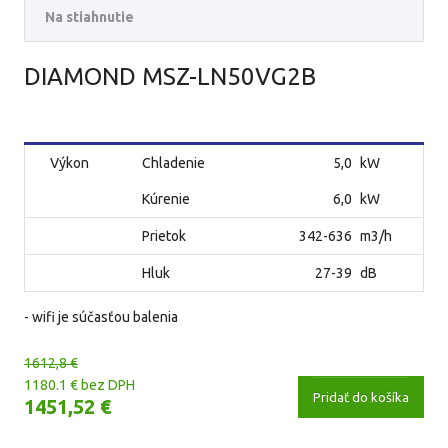
Na stiahnutie
DIAMOND MSZ-LN50VG2B
Výkon
Chladenie
5,0
kW
Kúrenie
6,0
kW
Prietok
342-636
m3/h
Hluk
27-39
dB
- wifi je súčasťou balenia
1612,8 €
1180.1 € bez DPH
Pridať do košíka
1451,52 €