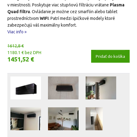
v miestnosti. Poskytuje viac stupňovú filtráciu vrátane
Plasma
Quad filtru
. Ovládanie je možne cez smarfón alebo tablet
prostredníctvom
WIFI
. Patrí medzi špičkové modely ktoré
zabezpečujú váš maximálny komfort.
Viac info »
1612,8 €
1180.1 € bez DPH
Pridať do košíka
1451,52 €