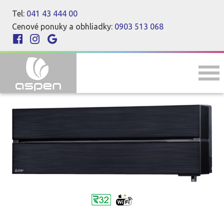
Tel:
041 43 444 00
Cenové ponuky a obhliadky:
0903 513 068