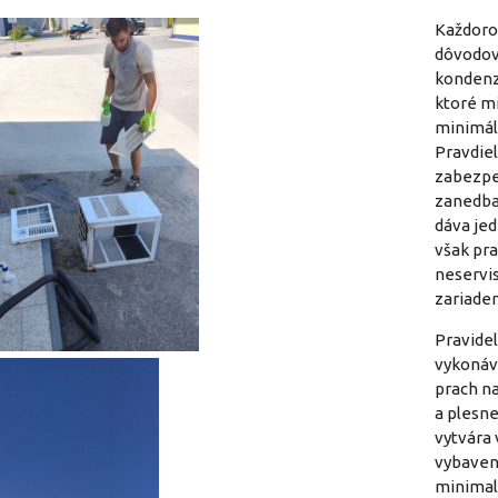
Každoro
dôvodov
kondenz
ktoré mi
minimáln
Pravdie
zabezpe
zanedban
dáva jed
však pr
neservi
zariaden
Pravidel
vykonáva
prach na
a plesne
vytvára 
vybaven
minimali