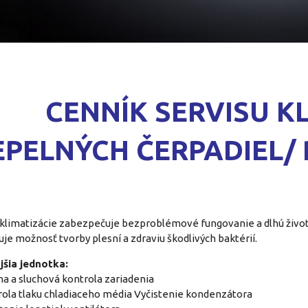
CENNÍK S
ERVISU KL
EPELNÝCH ČERPADIEL/ 
 klimatizácie zabezpečuje bezproblémové fungovanie a dlhú život
uje možnosť tvorby plesní a zdraviu škodlivých baktérií.
šia jednotka:
na a sluchová kontrola zariadenia
rola tlaku chladiaceho média Vyčistenie kondenzátora