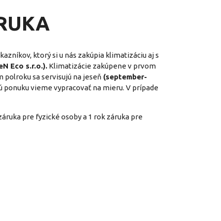
ÁRUKA
azníkov, ktorý si u nás zakúpia klimatizáciu aj s
N Eco s.r.o.).
Klimatizácie zakúpene v prvom
 polroku sa servisujú na jeseň
(september-
novú ponuku vieme vypracovať na mieru. V prípade
áruka pre fyzické osoby a 1 rok záruka pre