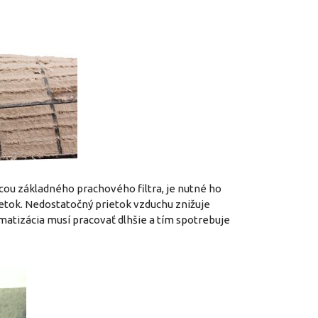
mocou základného prachového filtra, je nutné ho
prietok. Nedostatočný prietok vzduchu znižuje
matizácia musí pracovať dlhšie a tím spotrebuje