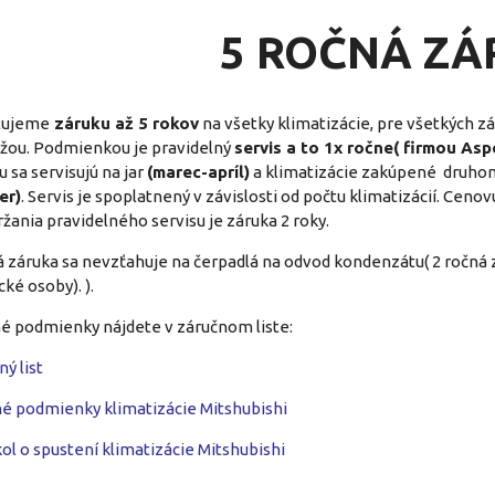
5 ROČNÁ Z
tujeme
záruku až 5 rokov
na všetky klimatizácie, pre všetkých zák
ou. Podmienkou je pravidelný
servis a to 1x ročne( firmou Aspe
u sa servisujú na jar
(marec-apríl)
a klimatizácie zakúpené druhom
er)
. Servis je spoplatnený v závislosti od počtu klimatizácií. Ce
žania pravidelného servisu je záruka 2 roky.
á záruka sa nevzťahuje na čerpadlá na odvod kondenzátu( 2 ročná z
ké osoby). ).
é podmienky nájdete v záručnom liste:
ý list
̌né podmienky klimatizácie Mitshubishi
ol o spustení klimatizácie Mitshubishi