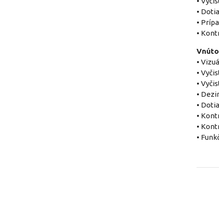
• Vyči
• Doti
• Príp
• Kont
Vnúto
• Vizu
• Vyčis
• Vyči
• Dezi
• Doti
• Kont
• Kont
• Funk