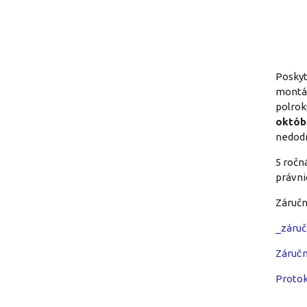
Posky
montáž
polrok
októb
nedodr
5 ročn
právnic
Záručn
_záručn
Záruc
Protok