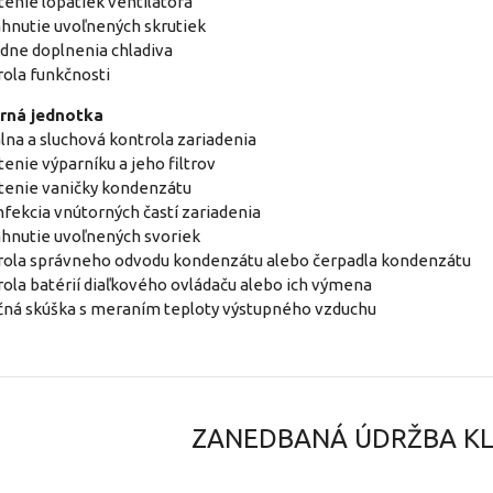
stenie lopatiek ventilátora
ahnutie uvoľnených skrutiek
adne doplnenia chladiva
rola funkčnosti
rná jednotka
álna a sluchová kontrola zariadenia
tenie výparníku a jeho filtrov
stenie vaničky kondenzátu
nfekcia vnútorných častí zariadenia
ahnutie uvoľnených svoriek
rola správneho odvodu kondenzátu alebo čerpadla kondenzátu
rola batérií diaľkového ovládaču alebo ich výmena
čná skúška s meraním teploty výstupného vzduchu
ZANEDBANÁ ÚDRŽBA KL