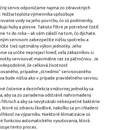
čný servis odporúčame najmä zo zdravotných
. Nižšia teplota výmennika spôsobuje
ovanie vody na jeho povrchu, čo sú podmienky,
lujú huby a plesne. Takisto filtre je potrebné čistiť
e 1x do roka – ak vám záleží na tom, čo dýchate.
lným servisom zabezpečíte nižšiu spotrebu a
číte tiež optimálny výkon jednotky. Jeho
ie sa určite neprejaví hneď, veľa zákazníkov si
notky servisovať maximálne raz za päťročnicu . Je
avdepodobné, že celková životnosť
sovaného, prípadne „striedmo“ servisovaného
ia bude nižšia ako v prípade pravidelného servisu.
né čistenie a dezinfekcia vnútornej jednotky sa
, aby sa zo zariadenia odstránil nahromadený
 filtroch a aby sa nevytvárali nebezpečné baktérie
, ktoré sú zdraviu škodlivé, nakoľko sa pri chladení
vlhkosť na výparníku. Niektoré klimatizácie sú
é funkciou automatického vysušovania, ktorá
zuje tento proces.