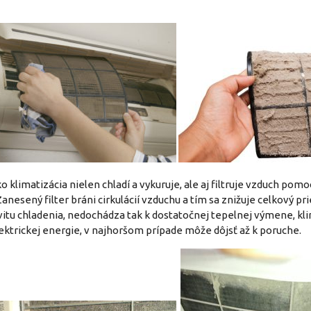
o klimatizácia nielen chladí a vykuruje, ale aj filtruje vzduch po
. Zanesený filter bráni cirkulácií vzduchu a tím sa znižuje celkový 
vitu chladenia, nedochádza tak k dostatočnej tepelnej výmene, kli
lektrickej energie, v najhoršom prípade môže dôjsť až k poruche.