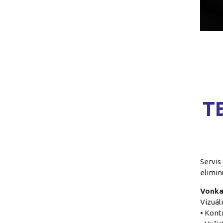
T
Servis
elimin
Vonkaj
Vizuál
• Kont