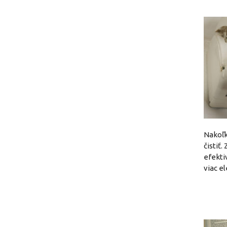
Nakoľk
čistiť
efekti
viac e