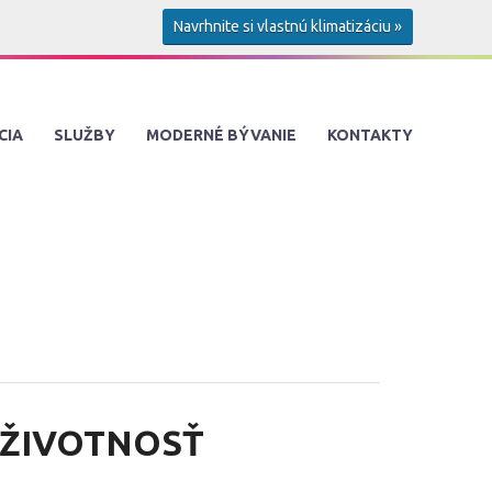
Navrhnite si vlastnú klimatizáciu »
CIA
SLUŽBY
MODERNÉ BÝVANIE
KONTAKTY
 ŽIVOTNOSŤ