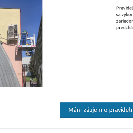
Pravidel
sa vykon
zariaden
predchá
Mám záujem o pravideln