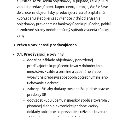
súvisiace so zrušením objednávky. V prípade, že kupujúci
zaplatil predávajúcemu kúpnu cenu, alebo jej časť v čase
do zrušenia objednávky, predávajúci vráti už zaplatenú
kúpnu cenu alebo jej časť v lehote 7 dní od zrušenia
objednávky prevodom na bankový účet kupujúceho, pokiaľ
si zmluvné strany nedohodnú iný spôsob vrátenia kúpnej
ceny.
Práva a povinnosti predávajúceho
3.1.
Predávajúci je povinný
:
dodať na základe objednávky potvrdenej
predávajúcim kupujúcemu tovar v dohodnutom
množstve, kvalite a termíne a zabaliť ho alebo
vybaviť na prepravu spôsobom potrebným na jeho
uchovanie a ochranu,
zabezpečiť, aby dodaný tovar spĺňal platné právne
predpisy SR
odovzdať kupujúcemu najneskôr spolu s tovarom v
písomnej alebo elektronickej podobe všetky
doklady potrebné na prevzatie a užívanie tovaru a