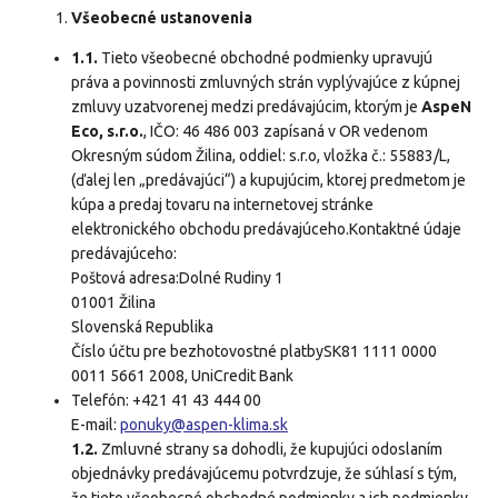
Všeobecné ustanovenia
1.1.
Tieto všeobecné obchodné podmienky upravujú
práva a povinnosti zmluvných strán vyplývajúce z kúpnej
zmluvy uzatvorenej medzi predávajúcim, ktorým je
AspeN
Eco, s.r.o.
, IČO: 46 486 003 zapísaná v OR vedenom
Okresným súdom Žilina, oddiel: s.r.o, vložka č.: 55883/L,
(ďalej len „predávajúci“) a kupujúcim, ktorej predmetom je
kúpa a predaj tovaru na internetovej stránke
elektronického obchodu predávajúceho.Kontaktné údaje
predávajúceho:
Poštová adresa:Dolné Rudiny 1
01001 Žilina
Slovenská Republika
Číslo účtu pre bezhotovostné platby
SK81 1111 0000
0011 5661 2008
, UniCredit Bank
Telefón: +421 41 43 444 00
E-mail:
ponuky@aspen-klima.sk
1.2.
Zmluvné strany sa dohodli, že kupujúci odoslaním
objednávky predávajúcemu potvrdzuje, že súhlasí s tým,