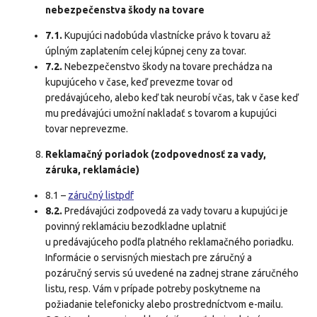
nebezpečenstva škody na tovare
7.1.
Kupujúci nadobúda vlastnícke právo k tovaru až
úplným zaplatením celej kúpnej ceny za tovar.
7.2.
Nebezpečenstvo škody na tovare prechádza na
kupujúceho v čase, keď prevezme tovar od
predávajúceho, alebo keď tak neurobí včas, tak v čase keď
mu predávajúci umožní nakladať s tovarom a kupujúci
tovar neprevezme.
Reklamačný poriadok (zodpovednosť za vady,
záruka, reklamácie)
8.1 –
záručný listpdf
8.2.
Predávajúci zodpovedá za vady tovaru a kupujúci je
povinný reklamáciu bezodkladne uplatniť
u predávajúceho podľa platného reklamačného poriadku.
Informácie o servisných miestach pre záručný a
pozáručný servis sú uvedené na zadnej strane záručného
listu, resp. Vám v prípade potreby poskytneme na
požiadanie telefonicky alebo prostredníctvom e-mailu.