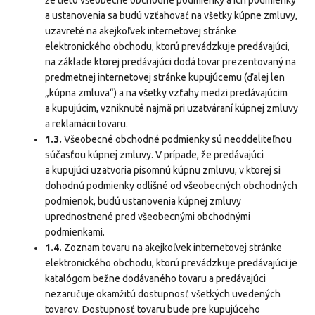
že tieto všeobecné obchodné podmienky a ich podmienky
a ustanovenia sa budú vzťahovať na všetky kúpne zmluvy,
uzavreté na akejkoľvek internetovej stránke
elektronického obchodu, ktorú prevádzkuje predávajúci,
na základe ktorej predávajúci dodá tovar prezentovaný na
predmetnej internetovej stránke kupujúcemu (ďalej len
„kúpna zmluva“) a na všetky vzťahy medzi predávajúcim
a kupujúcim, vzniknuté najmä pri uzatváraní kúpnej zmluvy
a reklamácii tovaru.
1.3.
Všeobecné obchodné podmienky sú neoddeliteľnou
súčasťou kúpnej zmluvy. V prípade, že predávajúci
a kupujúci uzatvoria písomnú kúpnu zmluvu, v ktorej si
dohodnú podmienky odlišné od všeobecných obchodných
podmienok, budú ustanovenia kúpnej zmluvy
uprednostnené pred všeobecnými obchodnými
podmienkami.
1.4.
Zoznam tovaru na akejkoľvek internetovej stránke
elektronického obchodu, ktorú prevádzkuje predávajúci je
katalógom bežne dodávaného tovaru a predávajúci
nezaručuje okamžitú dostupnosť všetkých uvedených
tovarov. Dostupnosť tovaru bude pre kupujúceho