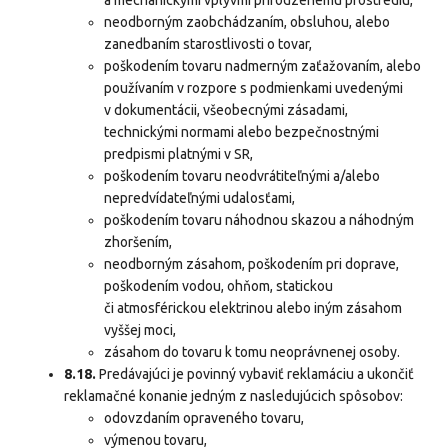
a mechanickými vplyvmi prirodzenému prostrediu,
neodborným zaobchádzaním, obsluhou, alebo
zanedbaním starostlivosti o tovar,
poškodením tovaru nadmerným zaťažovaním, alebo
používaním v rozpore s podmienkami uvedenými
v dokumentácii, všeobecnými zásadami,
technickými normami alebo bezpečnostnými
predpismi platnými v SR,
poškodením tovaru neodvrátiteľnými a/alebo
nepredvídateľnými udalosťami,
poškodením tovaru náhodnou skazou a náhodným
zhoršením,
neodborným zásahom, poškodením pri doprave,
poškodením vodou, ohňom, statickou
či atmosférickou elektrinou alebo iným zásahom
vyššej moci,
zásahom do tovaru k tomu neoprávnenej osoby.
8.18.
Predávajúci je povinný vybaviť reklamáciu a ukončiť
reklamačné konanie jedným z nasledujúcich spôsobov:
odovzdaním opraveného tovaru,
výmenou tovaru,