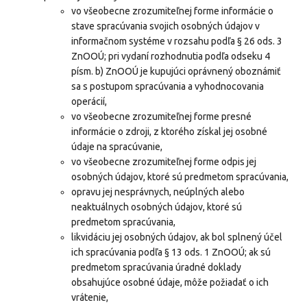
vo všeobecne zrozumiteľnej forme informácie o
stave spracúvania svojich osobných údajov v
informačnom systéme v rozsahu podľa § 26 ods. 3
ZnOOÚ; pri vydaní rozhodnutia podľa odseku 4
písm. b) ZnOOÚ je kupujúci oprávnený oboznámiť
sa s postupom spracúvania a vyhodnocovania
operácií,
vo všeobecne zrozumiteľnej forme presné
informácie o zdroji, z ktorého získal jej osobné
údaje na spracúvanie,
vo všeobecne zrozumiteľnej forme odpis jej
osobných údajov, ktoré sú predmetom spracúvania,
opravu jej nesprávnych, neúplných alebo
neaktuálnych osobných údajov, ktoré sú
predmetom spracúvania,
likvidáciu jej osobných údajov, ak bol splnený účel
ich spracúvania podľa § 13 ods. 1 ZnOOÚ; ak sú
predmetom spracúvania úradné doklady
obsahujúce osobné údaje, môže požiadať o ich
vrátenie,