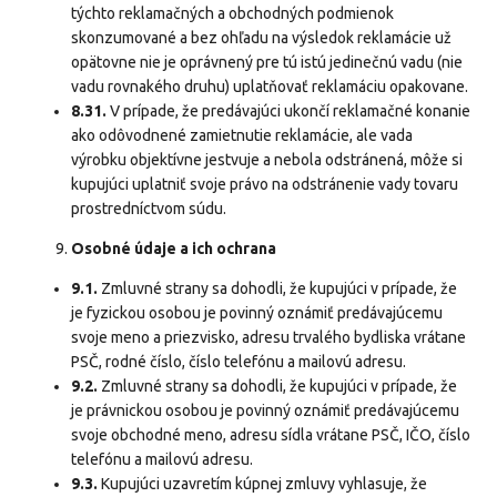
týchto reklamačných a obchodných podmienok
skonzumované a bez ohľadu na výsledok reklamácie už
opätovne nie je oprávnený pre tú istú jedinečnú vadu (nie
vadu rovnakého druhu) uplatňovať reklamáciu opakovane.
8.31.
V prípade, že predávajúci ukončí reklamačné konanie
ako odôvodnené zamietnutie reklamácie, ale vada
výrobku objektívne jestvuje a nebola odstránená, môže si
kupujúci uplatniť svoje právo na odstránenie vady tovaru
prostredníctvom súdu.
Osobné údaje a ich ochrana
9.1.
Zmluvné strany sa dohodli, že kupujúci v prípade, že
je fyzickou osobou je povinný oznámiť predávajúcemu
svoje meno a priezvisko, adresu trvalého bydliska vrátane
PSČ, rodné číslo, číslo telefónu a mailovú adresu.
9.2.
Zmluvné strany sa dohodli, že kupujúci v prípade, že
je právnickou osobou je povinný oznámiť predávajúcemu
svoje obchodné meno, adresu sídla vrátane PSČ, IČO, číslo
telefónu a mailovú adresu.
9.3.
Kupujúci uzavretím kúpnej zmluvy vyhlasuje, že