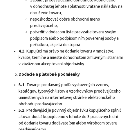
zaplatiť predávajúcemu dohodnutú kúpnu cenu
v dohodnutej lehote splatnosti vrátane nákladov na
doručenie tovaru,
nepoškodzovať dobré obchodné meno
predávajúceho,
potvrdiť v dodacom liste prevzatie tovaru svojím
podpisom alebo podpisom ním poverenej osoby a
pečiatkou, ak je tá dostupná
4.2.
Kupujúci má právo na dodanie tovaru v množstve,
kvalite, termíne a mieste dohodnutom zmluvnými stranami
v záväznom akceptovaní objednávky.
Dodacie a platobné podmienky
5.1.
Tovar je predávaný podľa vystavených vzorov,
katalógov, typových listov a vzorkovníkov predávajúceho
umiestnených na internetovej stránke elektronického
obchodu predávajúceho.
5.2.
Predávajúci je povinný objednávku kupujúceho splniť
a tovar dodať kupujúcemu v lehote do 3 pracovných dní
od dodania tovaru dodávateľom alebo výrobcom tovaru
predávajúcemu.