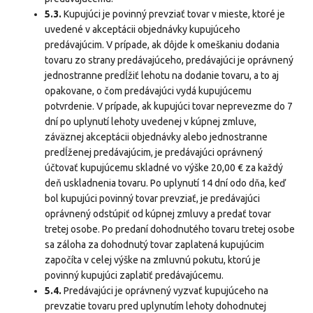
5.3.
Kupujúci je povinný prevziať tovar v mieste, ktoré je
uvedené v akceptácii objednávky kupujúceho
predávajúcim. V prípade, ak dôjde k omeškaniu dodania
tovaru zo strany predávajúceho, predávajúci je oprávnený
jednostranne predĺžiť lehotu na dodanie tovaru, a to aj
opakovane, o čom predávajúci vydá kupujúcemu
potvrdenie. V prípade, ak kupujúci tovar neprevezme do 7
dní po uplynutí lehoty uvedenej v kúpnej zmluve,
záväznej akceptácii objednávky alebo jednostranne
predĺženej predávajúcim, je predávajúci oprávnený
účtovať kupujúcemu skladné vo výške 20,00 € za každý
deň uskladnenia tovaru. Po uplynutí 14 dní odo dňa, keď
bol kupujúci povinný tovar prevziať, je predávajúci
oprávnený odstúpiť od kúpnej zmluvy a predať tovar
tretej osobe. Po predaní dohodnutého tovaru tretej osobe
sa záloha za dohodnutý tovar zaplatená kupujúcim
započíta v celej výške na zmluvnú pokutu, ktorú je
povinný kupujúci zaplatiť predávajúcemu.
5.4.
Predávajúci je oprávnený vyzvať kupujúceho na
prevzatie tovaru pred uplynutím lehoty dohodnutej