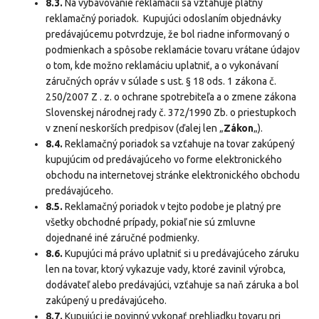
8.3.
Na vybavovanie reklamácií sa vzťahuje platný
reklamačný poriadok. Kupujúci odoslaním objednávky
predávajúcemu potvrdzuje, že bol riadne informovaný o
podmienkach a spôsobe reklamácie tovaru vrátane údajov
o tom, kde možno reklamáciu uplatniť, a o vykonávaní
záručných opráv v súlade s ust. § 18 ods. 1 zákona č.
250/2007 Z . z. o ochrane spotrebiteľa a o zmene zákona
Slovenskej národnej rady č. 372/1990 Zb. o priestupkoch
v znení neskorších predpisov (ďalej len „
Zákon
„).
8.4.
Reklamačný poriadok sa vzťahuje na tovar zakúpený
kupujúcim od predávajúceho vo forme elektronického
obchodu na internetovej stránke elektronického obchodu
predávajúceho.
8.5.
Reklamačný poriadok v tejto podobe je platný pre
všetky obchodné prípady, pokiaľ nie sú zmluvne
dojednané iné záručné podmienky.
8.6.
Kupujúci má právo uplatniť si u predávajúceho záruku
len na tovar, ktorý vykazuje vady, ktoré zavinil výrobca,
dodávateľ alebo predávajúci, vzťahuje sa naň záruka a bol
zakúpený u predávajúceho.
8.7.
Kupujúci je povinný vykonať prehliadku tovaru pri