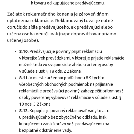
k tovaru od kupujúceho predávajúcemu.
Začiatok reklamačného konania je zároveň dňom
uplatnenia reklamácie. Reklamovaný tovar je nutné
doručiť do sídla predávajúceho, ak predávajúci alebo
určená osoba neurčí inak (napr. dopraviť tovar priamo
určenej osobe).
8.10.
Predávajúci je povinný prijať reklamáciu
v ktorejkoľvek prevádzkarni, v ktorej je prijatie reklamácie
možné, teda vo svojom sídle alebo u určenej osoby
v súlade s ust. § 18 ods. 2 Zákona.
8.11.
V mieste určenom podľa bodu 8.9 týchto
všeobecných obchodných podmienok na prijímanie
reklamácií je predávajúci povinný zabezpečiť prítomnosť
osoby poverenej vybavovať reklamácie v súlade s ust. §
18 ods. 3 Zákona.
8.12.
Kupujúci je povinný reklamovať vady tovaru
u predávajúceho bez zbytočného odkladu, inak
kupujúcemu zaniká právo voči predávajúcemu na
bezplatné odstránenie vady.