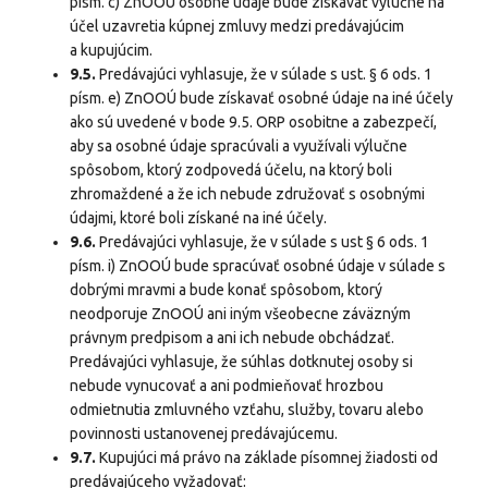
písm. c) ZnOOÚ osobné údaje bude získavať výlučne na
účel uzavretia kúpnej zmluvy medzi predávajúcim
a kupujúcim.
9.5.
Predávajúci vyhlasuje, že v súlade s ust. § 6 ods. 1
písm. e) ZnOOÚ bude získavať osobné údaje na iné účely
ako sú uvedené v bode 9.5. ORP osobitne a zabezpečí,
aby sa osobné údaje spracúvali a využívali výlučne
spôsobom, ktorý zodpovedá účelu, na ktorý boli
zhromaždené a že ich nebude združovať s osobnými
údajmi, ktoré boli získané na iné účely.
9.6.
Predávajúci vyhlasuje, že v súlade s ust § 6 ods. 1
písm. i) ZnOOÚ bude spracúvať osobné údaje v súlade s
dobrými mravmi a bude konať spôsobom, ktorý
neodporuje ZnOOÚ ani iným všeobecne záväzným
právnym predpisom a ani ich nebude obchádzať.
Predávajúci vyhlasuje, že súhlas dotknutej osoby si
nebude vynucovať a ani podmieňovať hrozbou
odmietnutia zmluvného vzťahu, služby, tovaru alebo
povinnosti ustanovenej predávajúcemu.
9.7.
Kupujúci má právo na základe písomnej žiadosti od
predávajúceho vyžadovať: