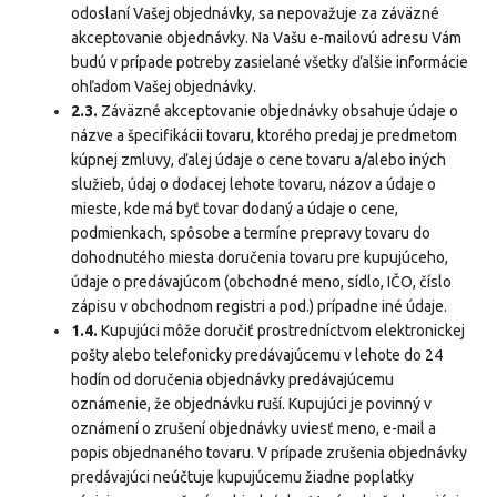
odoslaní Vašej objednávky, sa nepovažuje za záväzné
akceptovanie objednávky. Na Vašu e-mailovú adresu Vám
budú v prípade potreby zasielané všetky ďalšie informácie
ohľadom Vašej objednávky.
2.3.
Záväzné akceptovanie objednávky obsahuje údaje o
názve a špecifikácii tovaru, ktorého predaj je predmetom
kúpnej zmluvy, ďalej údaje o cene tovaru a/alebo iných
služieb, údaj o dodacej lehote tovaru, názov a údaje o
mieste, kde má byť tovar dodaný a údaje o cene,
podmienkach, spôsobe a termíne prepravy tovaru do
dohodnutého miesta doručenia tovaru pre kupujúceho,
údaje o predávajúcom (obchodné meno, sídlo, IČO, číslo
zápisu v obchodnom registri a pod.) prípadne iné údaje.
1.4.
Kupujúci môže doručiť prostredníctvom elektronickej
pošty alebo telefonicky predávajúcemu v lehote do 24
hodín od doručenia objednávky predávajúcemu
oznámenie, že objednávku ruší. Kupujúci je povinný v
oznámení o zrušení objednávky uviesť meno, e-mail a
popis objednaného tovaru. V prípade zrušenia objednávky
predávajúci neúčtuje kupujúcemu žiadne poplatky