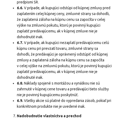
predpismi SR.
6.6.
V prípade, ak kupujúci odstúpi od kúpnej zmluvy pred
zaplatením celej kúpnej ceny, zmluvné strany sa dohodli,
že zaplatená záloha na kúpnu cenu sa započíta v celej
výške na zmluvnú pokutu, ktorú je povinný kupujúci
zaplatiť predávajúcemu, ak v kúpnej zmluve nie je
dohodnuté inak.
6.7.
V prípade, ak kupujúci nezaplatí predávajúcemu celú
kúpnu cenu pri prevzatí tovaru, zmluvné strany sa
dohodli, že predávajúci je oprávnený odstúpiť od kúpnej
zmluvy a zaplatená záloha na kúpnu cenu sa započíta
v celej výške na zmluvnú pokutu, ktorú je povinný kupujúci
zaplatiť predávajúcemu, ak v kúpnej zmluve nie je
dohodnuté inak.
6.8.
Náklady spojené s montážou a vynáškou nie sú
zahrnuté v kúpnej cene tovaru a predávajúci tieto služby
nie je povinný kupujúcemu poskytnúť.
6.9.
Všetky akcie sú platné do vypredania zásob, pokiaľ pri
konkrétnom produkte nie je uvedené inak.
Nadobudnutie vlastníctva a prechod