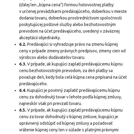
(ďalej len „kúpna cena“) formou hotovostnej platby
v určenej prevádzkarni predávajúceho, dobierkou v mieste
dodania tovaru, dobierkou prostredníctvom spoločnosti
poskytujúcej poštové služby alebo bezhotovostným
prevodom na účet predávajúceho, uvedený v záväznej
akceptácii objednávky.
6.2.
Predávajúci si vyhradzuje právo na zmenu kúpnej
ceny v prípade zmeny právnych predpisov, zmeny cien od
výrobcov alebo dodávateľov tovaru.
6.3.
V prípade, ak kupujúci zaplatí predávajúcemu kúpnu
cenu bezhotovostným prevodom, za deň platby sa
považuje deň, kedy bola celá kúpna cena pripísaná na účet
predávajúceho.
6.4.
Kupujúci je povinný zaplatiť predávajúcemu kúpnu
cenu za dohodnutý tovar v lehote podľa kúpnej zmluvy,
najneskôr však pri prevzatí tovaru.
6.5.
V prípade, ak kupujúci zaplatí predávajúcemu kúpnu
cenu za tovar dohodnutý v kúpnej zmluve, kupujúci je
oprávnený odstúpiť od kúpnej zmluvy a požadovať
vrátenie kúpnej ceny len v súlade s platnými právnymi