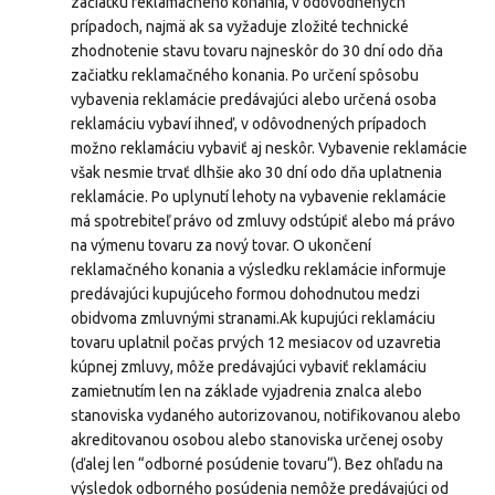
začiatku reklamačného konania, v odôvodnených
prípadoch, najmä ak sa vyžaduje zložité technické
zhodnotenie stavu tovaru najneskôr do 30 dní odo dňa
začiatku reklamačného konania. Po určení spôsobu
vybavenia reklamácie predávajúci alebo určená osoba
reklamáciu vybaví ihneď, v odôvodnených prípadoch
možno reklamáciu vybaviť aj neskôr. Vybavenie reklamácie
však nesmie trvať dlhšie ako 30 dní odo dňa uplatnenia
reklamácie. Po uplynutí lehoty na vybavenie reklamácie
má spotrebiteľ právo od zmluvy odstúpiť alebo má právo
na výmenu tovaru za nový tovar. O ukončení
reklamačného konania a výsledku reklamácie informuje
predávajúci kupujúceho formou dohodnutou medzi
obidvoma zmluvnými stranami.Ak kupujúci reklamáciu
tovaru uplatnil počas prvých 12 mesiacov od uzavretia
kúpnej zmluvy, môže predávajúci vybaviť reklamáciu
zamietnutím len na základe vyjadrenia znalca alebo
stanoviska vydaného autorizovanou, notifikovanou alebo
akreditovanou osobou alebo stanoviska určenej osoby
(ďalej len “odborné posúdenie tovaru“). Bez ohľadu na
výsledok odborného posúdenia nemôže predávajúci od