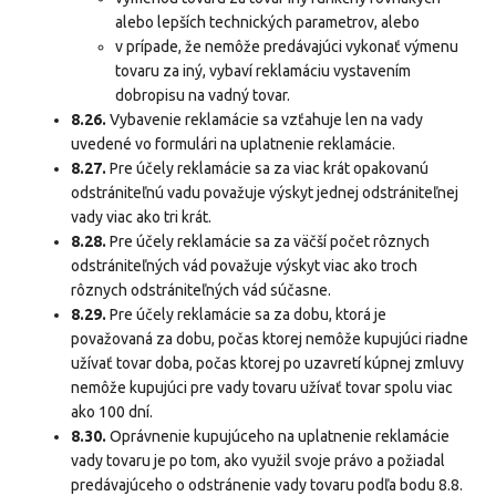
alebo lepších technických parametrov, alebo
v prípade, že nemôže predávajúci vykonať výmenu
tovaru za iný, vybaví reklamáciu vystavením
dobropisu na vadný tovar.
8.26.
Vybavenie reklamácie sa vzťahuje len na vady
uvedené vo formulári na uplatnenie reklamácie.
8.27.
Pre účely reklamácie sa za viac krát opakovanú
odstrániteľnú vadu považuje výskyt jednej odstrániteľnej
vady viac ako tri krát.
8.28.
Pre účely reklamácie sa za väčší počet rôznych
odstrániteľných vád považuje výskyt viac ako troch
rôznych odstrániteľných vád súčasne.
8.29.
Pre účely reklamácie sa za dobu, ktorá je
považovaná za dobu, počas ktorej nemôže kupujúci riadne
užívať tovar doba, počas ktorej po uzavretí kúpnej zmluvy
nemôže kupujúci pre vady tovaru užívať tovar spolu viac
ako 100 dní.
8.30.
Oprávnenie kupujúceho na uplatnenie reklamácie
vady tovaru je po tom, ako využil svoje právo a požiadal
predávajúceho o odstránenie vady tovaru podľa bodu 8.8.