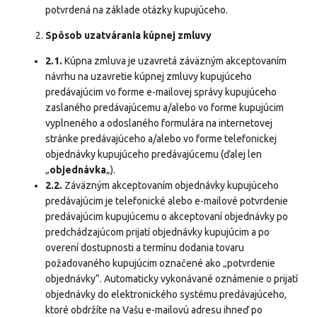
potvrdená na základe otázky kupujúceho.
Spôsob uzatvárania kúpnej zmluvy
2.1.
Kúpna zmluva je uzavretá záväzným akceptovaním
návrhu na uzavretie kúpnej zmluvy kupujúceho
predávajúcim vo forme e-mailovej správy kupujúceho
zaslaného predávajúcemu a/alebo vo forme kupujúcim
vyplneného a odoslaného formulára na internetovej
stránke predávajúceho a/alebo vo forme telefonickej
objednávky kupujúceho predávajúcemu (ďalej len
„
objednávka
„).
2.2.
Záväzným akceptovaním objednávky kupujúceho
predávajúcim je telefonické alebo e-mailové potvrdenie
predávajúcim kupujúcemu o akceptovaní objednávky po
predchádzajúcom prijatí objednávky kupujúcim a po
overení dostupnosti a termínu dodania tovaru
požadovaného kupujúcim označené ako „potvrdenie
objednávky“. Automaticky vykonávané oznámenie o prijatí
objednávky do elektronického systému predávajúceho,
ktoré obdržíte na Vašu e-mailovú adresu ihneď po