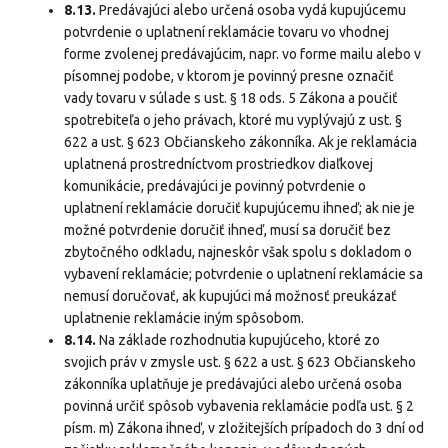
8.13.
Predávajúci alebo určená osoba vydá kupujúcemu
potvrdenie o uplatnení reklamácie tovaru vo vhodnej
forme zvolenej predávajúcim, napr. vo forme mailu alebo v
písomnej podobe, v ktorom je povinný presne označiť
vady tovaru v súlade s ust. § 18 ods. 5 Zákona a poučiť
spotrebiteľa o jeho právach, ktoré mu vyplývajú z ust. §
622 a ust. § 623 Občianskeho zákonníka. Ak je reklamácia
uplatnená prostredníctvom prostriedkov diaľkovej
komunikácie, predávajúci je povinný potvrdenie o
uplatnení reklamácie doručiť kupujúcemu ihneď; ak nie je
možné potvrdenie doručiť ihneď, musí sa doručiť bez
zbytočného odkladu, najneskôr však spolu s dokladom o
vybavení reklamácie; potvrdenie o uplatnení reklamácie sa
nemusí doručovať, ak kupujúci má možnosť preukázať
uplatnenie reklamácie iným spôsobom.
8.14.
Na základe rozhodnutia kupujúceho, ktoré zo
svojich práv v zmysle ust. § 622 a ust. § 623 Občianskeho
zákonníka uplatňuje je predávajúci alebo určená osoba
povinná určiť spôsob vybavenia reklamácie podľa ust. § 2
písm. m) Zákona ihneď, v zložitejších prípadoch do 3 dní od