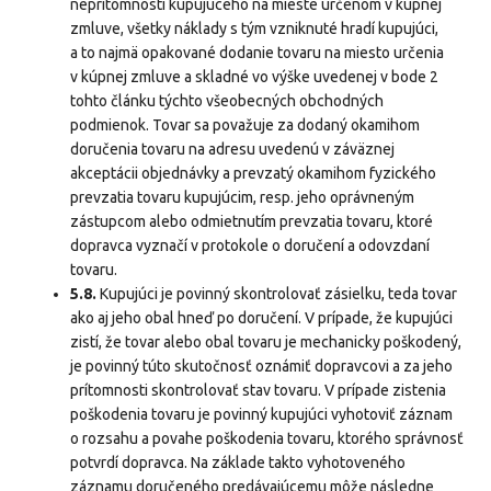
neprítomnosti kupujúceho na mieste určenom v kúpnej
zmluve, všetky náklady s tým vzniknuté hradí kupujúci,
a to najmä opakované dodanie tovaru na miesto určenia
v kúpnej zmluve a skladné vo výške uvedenej v bode 2
tohto článku týchto všeobecných obchodných
podmienok. Tovar sa považuje za dodaný okamihom
doručenia tovaru na adresu uvedenú v záväznej
akceptácii objednávky a prevzatý okamihom fyzického
prevzatia tovaru kupujúcim, resp. jeho oprávneným
zástupcom alebo odmietnutím prevzatia tovaru, ktoré
dopravca vyznačí v protokole o doručení a odovzdaní
tovaru.
5.8.
Kupujúci je povinný skontrolovať zásielku, teda tovar
ako aj jeho obal hneď po doručení. V prípade, že kupujúci
zistí, že tovar alebo obal tovaru je mechanicky poškodený,
je povinný túto skutočnosť oznámiť dopravcovi a za jeho
prítomnosti skontrolovať stav tovaru. V prípade zistenia
poškodenia tovaru je povinný kupujúci vyhotoviť záznam
o rozsahu a povahe poškodenia tovaru, ktorého správnosť
potvrdí dopravca. Na základe takto vyhotoveného
záznamu doručeného predávajúcemu môže následne