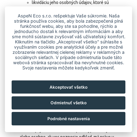
likvidáciu jeho osobných údajov, ktoré sú
predmetom spracúvania, ak došlo k porušeniu
AspeN Eco s.r.o. rešpektuje Vaše súkromie. Naša
zákona.
stránka používa cookies, aby bola zabezpečená plná
9.8.
Právo kupujúceho možno obmedziť len podľa odseku
funkčnosť webu, aby ste sa pohodlne, rýchlo a
1 písm. d) a e) ZnOOÚ, ak takéto obmedzenie vyplýva z
jednoducho dostali k relevantným informáciám a aby
osobitného zákona alebo jeho uplatnením by bola
sme mohli sústavne zvyšovať váš užívateľský komfort.
Kliknutím na tlačidlo „Akceptovať všetko" súhlasíte s
porušená ochrana kupujúceho, alebo by boli porušené
využívaním cookies pre analytické účely a pre možné
práva a slobody iných osôb.
zobrazenie relevantnej cielenej reklamy v reklamných a
9.9.
Kupujúci na základe bezplatnej písomnej žiadosti má
sociálnych sieťach. V prípade odmietnutia bude táto
webová stránka spracovávať iba nevyhnutné cookies.
právo u predávajúceho namietať voči
Svoje nastavenia môžete kedykoľvek zmeniť.
spracúvaniu jeho osobných údajov, o ktorých
predpokladá, že sú alebo budú spracúvané na účely
priameho marketingu bez jeho súhlasu a žiadať ich
Akceptovať všetko
likvidáciu,
využívaniu osobných údajov uvedených v § 7 ods. 4
Odmietnuť všetko
písm. d) 9.8.na účely priameho marketingu v
poštovom styku, alebo
poskytovaniu osobných údajov uvedených v § 7
Podrobné nastavenia
ods. 4 písm. d) 9.8.na účely priameho marketingu.
9.10.
Kupujúci na základe bezplatnej písomnej žiadosti