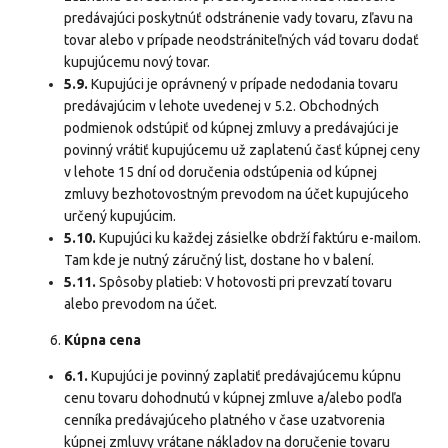
predávajúci poskytnúť odstránenie vady tovaru, zľavu na
tovar alebo v prípade neodstrániteľných vád tovaru dodať
kupujúcemu nový tovar.
5.9.
Kupujúci je oprávnený v prípade nedodania tovaru
predávajúcim v lehote uvedenej v 5.2. Obchodných
podmienok odstúpiť od kúpnej zmluvy a predávajúci je
povinný vrátiť kupujúcemu už zaplatenú časť kúpnej ceny
v lehote 15 dní od doručenia odstúpenia od kúpnej
zmluvy bezhotovostným prevodom na účet kupujúceho
určený kupujúcim.
5.10.
Kupujúci ku každej zásielke obdrží faktúru e-mailom.
Tam kde je nutný záručný list, dostane ho v balení.
5.11.
Spôsoby platieb: V hotovosti pri prevzatí tovaru
alebo prevodom na účet.
Kúpna cena
6.1.
Kupujúci je povinný zaplatiť predávajúcemu kúpnu
cenu tovaru dohodnutú v kúpnej zmluve a/alebo podľa
cenníka predávajúceho platného v čase uzatvorenia
kúpnej zmluvy vrátane nákladov na doručenie tovaru