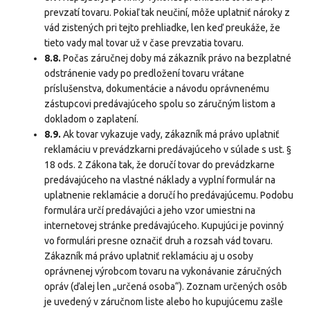
prevzatí tovaru. Pokiaľ tak neučiní, môže uplatniť nároky z
vád zistených pri tejto prehliadke, len keď preukáže, že
tieto vady mal tovar už v čase prevzatia tovaru.
8.8.
Počas záručnej doby má zákazník právo na bezplatné
odstránenie vady po predložení tovaru vrátane
príslušenstva, dokumentácie a návodu oprávnenému
zástupcovi predávajúceho spolu so záručným listom a
dokladom o zaplatení.
8.9.
Ak tovar vykazuje vady, zákazník má právo uplatniť
reklamáciu v prevádzkarni predávajúceho v súlade s ust. §
18 ods. 2 Zákona tak, že doručí tovar do prevádzkarne
predávajúceho na vlastné náklady a vyplní formulár na
uplatnenie reklamácie a doručí ho predávajúcemu. Podobu
formulára určí predávajúci a jeho vzor umiestni na
internetovej stránke predávajúceho. Kupujúci je povinný
vo formulári presne označiť druh a rozsah vád tovaru.
Zákazník má právo uplatniť reklamáciu aj u osoby
oprávnenej výrobcom tovaru na vykonávanie záručných
opráv (ďalej len „určená osoba“). Zoznam určených osôb
je uvedený v záručnom liste alebo ho kupujúcemu zašle