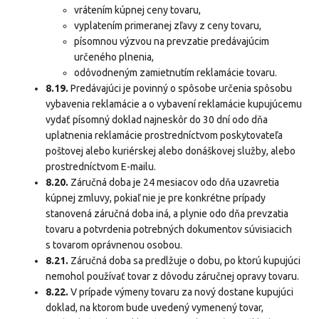
vrátením kúpnej ceny tovaru,
vyplatením primeranej zľavy z ceny tovaru,
písomnou výzvou na prevzatie predávajúcim
určeného plnenia,
odôvodneným zamietnutím reklamácie tovaru.
8.19.
Predávajúci je povinný o spôsobe určenia spôsobu
vybavenia reklamácie a o vybavení reklamácie kupujúcemu
vydať písomný doklad najneskôr do 30 dní odo dňa
uplatnenia reklamácie prostredníctvom poskytovateľa
poštovej alebo kuriérskej alebo donáškovej služby, alebo
prostredníctvom E-mailu.
8.20.
Záručná doba je 24 mesiacov odo dňa uzavretia
kúpnej zmluvy, pokiaľ nie je pre konkrétne prípady
stanovená záručná doba iná, a plynie odo dňa prevzatia
tovaru a potvrdenia potrebných dokumentov súvisiacich
s tovarom oprávnenou osobou.
8.21.
Záručná doba sa predlžuje o dobu, po ktorú kupujúci
nemohol používať tovar z dôvodu záručnej opravy tovaru.
8.22.
V prípade výmeny tovaru za nový dostane kupujúci
doklad, na ktorom bude uvedený vymenený tovar,