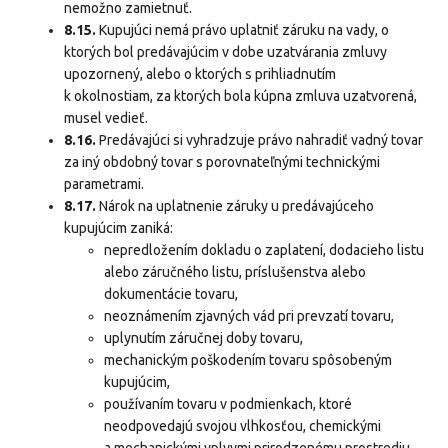
nemožno zamietnuť.
8.15.
Kupujúci nemá právo uplatniť záruku na vady, o
ktorých bol predávajúcim v dobe uzatvárania zmluvy
upozornený, alebo o ktorých s prihliadnutím
k okolnostiam, za ktorých bola kúpna zmluva uzatvorená,
musel vedieť.
8.16.
Predávajúci si vyhradzuje právo nahradiť vadný tovar
za iný obdobný tovar s porovnateľnými technickými
parametrami.
8.17.
Nárok na uplatnenie záruky u predávajúceho
kupujúcim zaniká:
nepredložením dokladu o zaplatení, dodacieho listu
alebo záručného listu, príslušenstva alebo
dokumentácie tovaru,
neoznámením zjavných vád pri prevzatí tovaru,
uplynutím záručnej doby tovaru,
mechanickým poškodením tovaru spôsobeným
kupujúcim,
používaním tovaru v podmienkach, ktoré
neodpovedajú svojou vlhkosťou, chemickými