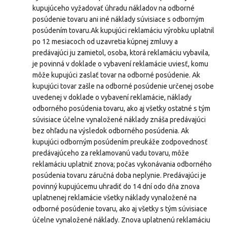
kupujúceho vyžadovať úhradu nákladov na odborné
posúdenie tovaru ani iné náklady súvisiace s odborným
posúdením tovaru.Ak kupujúci reklamáciu výrobku uplatnil
po 12 mesiacoch od uzavretia kúpnej zmluvy a
predávajúci ju zamietol, osoba, ktorá reklamáciu vybavila,
je povinná v doklade o vybavení reklamácie uviesť, komu
môže kupujúci zaslať tovar na odborné posúdenie. Ak
kupujúci tovar zašle na odborné posúdenie určenej osobe
uvedenej v doklade o vybavení reklamácie, náklady
odborného posúdenia tovaru, ako aj všetky ostatné s tým
súvisiace účelne vynaložené náklady znáša predávajúci
bez ohľadu na výsledok odborného posúdenia. Ak
kupujúci odborným posúdením preukáže zodpovednosť
predávajúceho za reklamovanú vadu tovaru, môže
reklamáciu uplatniť znova; počas vykonávania odborného
posúdenia tovaru záručná doba neplynie. Predávajúci je
povinný kupujúcemu uhradiť do 14 dní odo dňa znova
uplatnenej reklamácie všetky náklady vynaložené na
odborné posúdenie tovaru, ako aj všetky s tým súvisiace
účelne vynaložené náklady. Znova uplatnenú reklamáciu