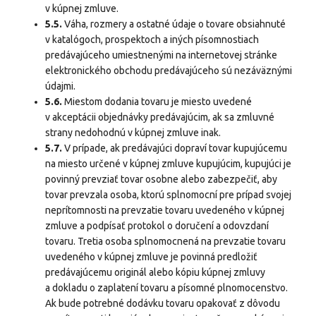
v kúpnej zmluve.
5.5.
Váha, rozmery a ostatné údaje o tovare obsiahnuté
v katalógoch, prospektoch a iných písomnostiach
predávajúceho umiestnenými na internetovej stránke
elektronického obchodu predávajúceho sú nezáväznými
údajmi.
5.6.
Miestom dodania tovaru je miesto uvedené
v akceptácii objednávky predávajúcim, ak sa zmluvné
strany nedohodnú v kúpnej zmluve inak.
5.7.
V prípade, ak predávajúci dopraví tovar kupujúcemu
na miesto určené v kúpnej zmluve kupujúcim, kupujúci je
povinný prevziať tovar osobne alebo zabezpečiť, aby
tovar prevzala osoba, ktorú splnomocní pre prípad svojej
neprítomnosti na prevzatie tovaru uvedeného v kúpnej
zmluve a podpísať protokol o doručení a odovzdaní
tovaru. Tretia osoba splnomocnená na prevzatie tovaru
uvedeného v kúpnej zmluve je povinná predložiť
predávajúcemu originál alebo kópiu kúpnej zmluvy
a dokladu o zaplatení tovaru a písomné plnomocenstvo.
Ak bude potrebné dodávku tovaru opakovať z dôvodu