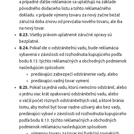
a prípadné ďalšie reklamácie sa uplatňujú na základe
pôvodného dodacieho listu a tohto reklamačného
dokladu. v prípade výmeny tovaru za nový začne bežať
záručná doba znovu od prevzatia nového tovaru, ale iba
na nový tovar.
8.23.
Všetky právom uplatnené záručné opravy sú
bezplatné.
8.24.
Pokiaľ ide o odstrániteľnú vadu, bude reklamácia
vybavená v závislosti od rozhodnutia kupujúceho podľa
bodu 8.13. týchto reklamačných a obchodných podmienok
nasledujúcim spôsobom:
predávajúci zabezpečí odstránenie vady, alebo
predávajúci vadný tovar vymení.
8.25.
Pokiaľ sa jedná vadu, ktorú nemožno odstrániť, alebo
o jednu viac krát opakovanú odstrániteľnú vadu, alebo
o väčší počet rôznych odstrániteľných vád, a ktoré bránia
tomu, aby mohol byť tovar riadne užívaný ako bez vady,
predávajúci vybaví v závislosti od rozhodnutia kupujúceho
podľa bodu 8.13. týchto reklamačných a obchodných
podmienok reklamáciu nasledujúcim spôsobom:
výmenou tovaru za tovar iný funkčný rovnakých