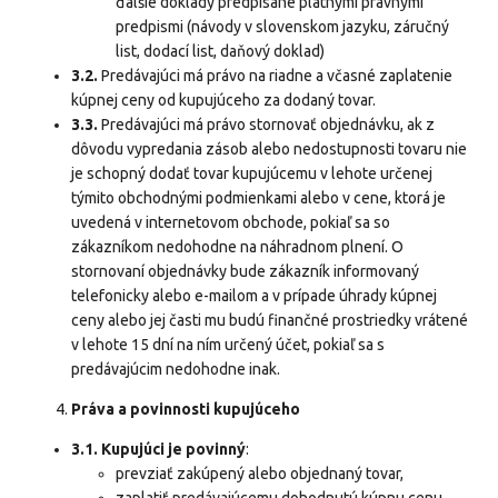
ďalšie doklady predpísané platnými právnymi
predpismi (návody v slovenskom jazyku, záručný
list, dodací list, daňový doklad)
3.2.
Predávajúci má právo na riadne a včasné zaplatenie
kúpnej ceny od kupujúceho za dodaný tovar.
3.3.
Predávajúci má právo stornovať objednávku, ak z
dôvodu vypredania zásob alebo nedostupnosti tovaru nie
je schopný dodať tovar kupujúcemu v lehote určenej
týmito obchodnými podmienkami alebo v cene, ktorá je
uvedená v internetovom obchode, pokiaľ sa so
zákazníkom nedohodne na náhradnom plnení. O
stornovaní objednávky bude zákazník informovaný
telefonicky alebo e-mailom a v prípade úhrady kúpnej
ceny alebo jej časti mu budú finančné prostriedky vrátené
v lehote 15 dní na ním určený účet, pokiaľ sa s
predávajúcim nedohodne inak.
Práva a povinnosti kupujúceho
3.1.
Kupujúci je povinný
:
prevziať zakúpený alebo objednaný tovar,