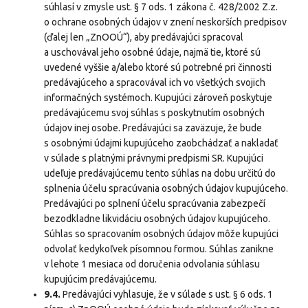
súhlasí v zmysle ust. § 7 ods. 1 zákona č. 428/2002 Z.z.
o ochrane osobných údajov v znení neskorších predpisov
(ďalej len „ZnOOÚ“), aby predávajúci spracoval
a uschovával jeho osobné údaje, najmä tie, ktoré sú
uvedené vyššie a/alebo ktoré sú potrebné pri činnosti
predávajúceho a spracovával ich vo všetkých svojich
informačných systémoch. Kupujúci zároveň poskytuje
predávajúcemu svoj súhlas s poskytnutím osobných
údajov inej osobe. Predávajúci sa zaväzuje, že bude
s osobnými údajmi kupujúceho zaobchádzať a nakladať
v súlade s platnými právnymi predpismi SR. Kupujúci
udeľuje predávajúcemu tento súhlas na dobu určitú do
splnenia účelu spracúvania osobných údajov kupujúceho.
Predávajúci po splnení účelu spracúvania zabezpečí
bezodkladne likvidáciu osobných údajov kupujúceho.
Súhlas so spracovaním osobných údajov môže kupujúci
odvolať kedykoľvek písomnou formou. Súhlas zanikne
v lehote 1 mesiaca od doručenia odvolania súhlasu
kupujúcim predávajúcemu.
9.4.
Predávajúci vyhlasuje, že v súlade s ust. § 6 ods. 1