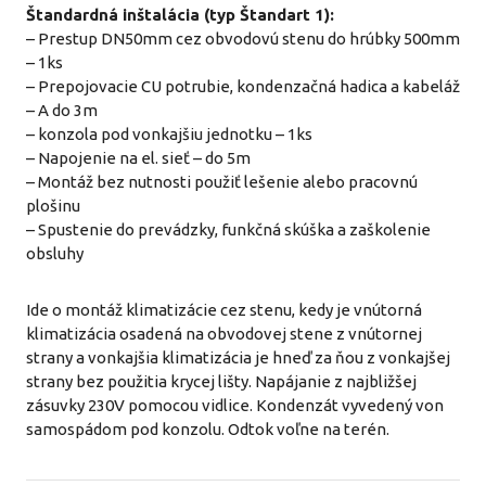
Štandardná inštalácia (typ Štandart 1):
– Prestup DN50mm cez obvodovú stenu do hrúbky 500mm
– 1ks
– Prepojovacie CU potrubie, kondenzačná hadica a kabeláž
– A do 3m
– konzola pod vonkajšiu jednotku – 1ks
– Napojenie na el. sieť – do 5m
– Montáž bez nutnosti použiť lešenie alebo pracovnú
plošinu
– Spustenie do prevádzky, funkčná skúška a zaškolenie
obsluhy
Ide o montáž klimatizácie cez stenu, kedy je vnútorná
klimatizácia osadená na obvodovej stene z vnútornej
strany a vonkajšia klimatizácia je hneď za ňou z vonkajšej
strany bez použitia krycej lišty. Napájanie z najbližšej
zásuvky 230V pomocou vidlice. Kondenzát vyvedený von
samospádom pod konzolu. Odtok voľne na terén.