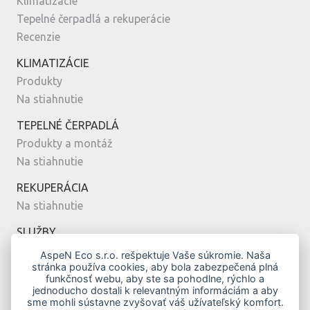
Klimatizácie
Tepelné čerpadlá a rekuperácie
Recenzie
KLIMATIZÁCIE
Produkty
Na stiahnutie
TEPELNÉ ČERPADLÁ
Produkty a montáž
Na stiahnutie
REKUPERÁCIA
Na stiahnutie
SLUŽBY
Montáž
AspeN Eco s.r.o. rešpektuje Vaše súkromie. Naša
stránka používa cookies, aby bola zabezpečená plná
Servis
funkčnosť webu, aby ste sa pohodlne, rýchlo a
Návrh
jednoducho dostali k relevantným informáciám a aby
sme mohli sústavne zvyšovať váš užívateľský komfort.