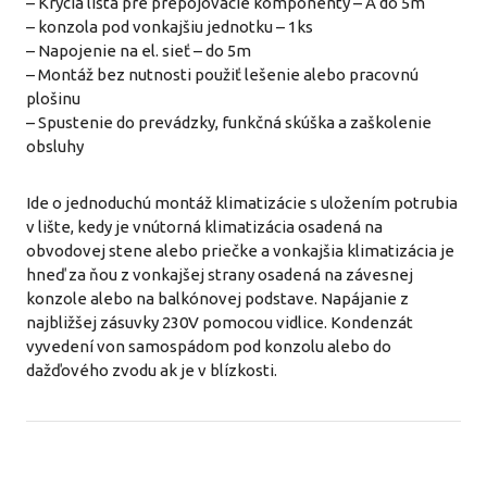
– Krycia lišta pre prepojovacie komponenty – A do 5m
– konzola pod vonkajšiu jednotku – 1ks
– Napojenie na el. sieť – do 5m
– Montáž bez nutnosti použiť lešenie alebo pracovnú
plošinu
– Spustenie do prevádzky, funkčná skúška a zaškolenie
obsluhy
Ide o jednoduchú montáž klimatizácie s uložením potrubia
v lište, kedy je vnútorná klimatizácia osadená na
obvodovej stene alebo priečke a vonkajšia klimatizácia je
hneď za ňou z vonkajšej strany osadená na závesnej
konzole alebo na balkónovej podstave. Napájanie z
najbližšej zásuvky 230V pomocou vidlice. Kondenzát
vyvedení von samospádom pod konzolu alebo do
dažďového zvodu ak je v blízkosti.