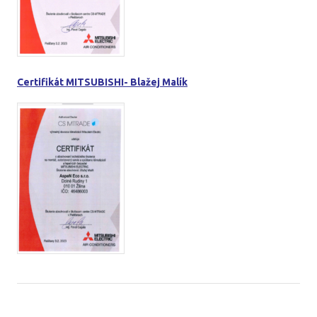
Certifikát MITSUBISHI- Blažej Malík