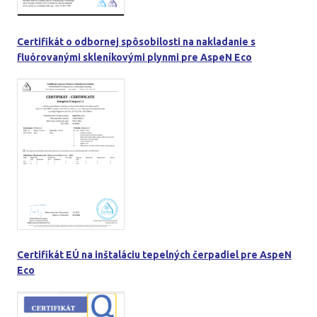
Certifikát o odbornej spôsobilosti na nakladanie s
fluórovanými skleníkovými plynmi pre AspeN Eco
Certifikát EÚ na inštaláciu tepelných čerpadiel pre AspeN
Eco