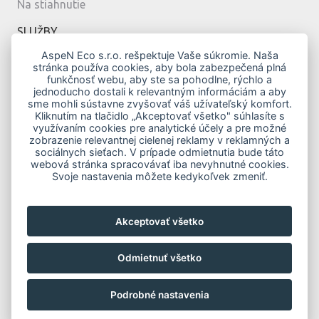
Na stiahnutie
SLUŽBY
Montáž
AspeN Eco s.r.o. rešpektuje Vaše súkromie. Naša
stránka používa cookies, aby bola zabezpečená plná
Servis
funkčnosť webu, aby ste sa pohodlne, rýchlo a
Návrh
jednoducho dostali k relevantným informáciám a aby
sme mohli sústavne zvyšovať váš užívateľský komfort.
MODERNÉ BÝVANIE
Kliknutím na tlačidlo „Akceptovať všetko" súhlasíte s
využívaním cookies pre analytické účely a pre možné
Vykurovanie klimatizáciou
zobrazenie relevantnej cielenej reklamy v reklamných a
Top modely
sociálnych sieťach. V prípade odmietnutia bude táto
webová stránka spracovávať iba nevyhnutné cookies.
Novostavby
Svoje nastavenia môžete kedykoľvek zmeniť.
Zelená domácnostiam
Obnov Dom
Akceptovať všetko
KONTAKTY
Odmietnuť všetko
Podrobné nastavenia
© 2026 AspeN Eco s.r.o. |
Nastavenia cookies