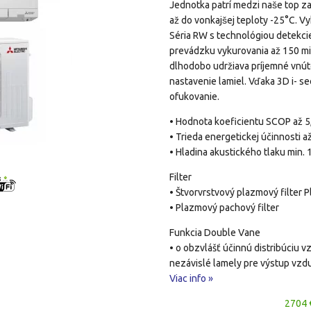
Jednotka patrí medzi naše top za
až do vonkajšej teploty -25°C. V
Séria RW s technológiou detekcie
prevádzku vykurovania až 150 min
dlhodobo udržiava príjemné vnút
nastavenie lamiel. Vďaka 3D i- s
ofukovanie.
• Hodnota koeficientu SCOP až 5
• Trieda energetickej účinnosti 
• Hladina akustického tlaku min. 
Filter
• Štvorvrstvový plazmový filter P
• Plazmový pachový filter
Funkcia Double Vane
• o obzvlášť účinnú distribúciu 
nezávislé lamely pre výstup vzd
Viac info »
2704 