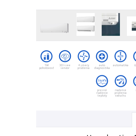
1W
3D I-see
4 smery
auto
automatika
č
pohotovosť
senzor
prúdenia
diagnostika
presné
riadenie
riadenie
prúdenia
teploty
vzduchu