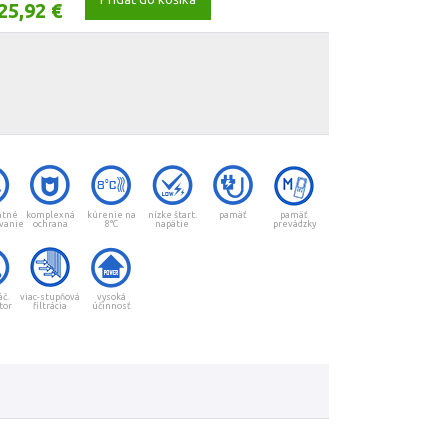
25,92 €
ntné
komplexná
kúrenie na
nízke štart.
pamäť
pamäť
vanie
ochrana
8°C
napätie
prevádzky
áč.
viac-stupňová
vysoká
tor
filtrácia
účinnosť