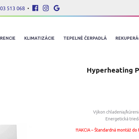
03 513 068
•
RENCIE
KLIMATIZÁCIE
TEPELNÉ ČERPADLÁ
REKUPERÁ
Hyperheating
Výkon chladenia/kúreni
Energetická tried
!!!AKCIA – Štandardná montáž do 