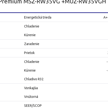
g Premium MSZ-RW35VG +MUZ-RW35VGH
Energetická trieda
A+
Chladenie
Kúrenie
Zaradenie
Prietok
Chladenie
Kúrenie
Chladivo R32
Vonkajšia
Vnútorná
SEER/SCOP