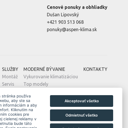
Cenové ponuky a obhliadky
Dušan Lipovský
+421 903 513 068
ponuky@aspen-klima.sk
SLUŽBY
MODERNÉ BÝVANIE
KONTAKTY
Montáž
Vykurovanie klimatizáciou
Servis
Top modely
Návrh
Novostavby
a stránka používa
Zelená domácnostiam
webu, aby ste sa
Akceptovať všetko
ým informáciám a aby
Obnov Dom
fort. Kliknutím na
aním cookies pre
Odmietnuť všetko
j cielenej reklamy v
etnutia bude táto