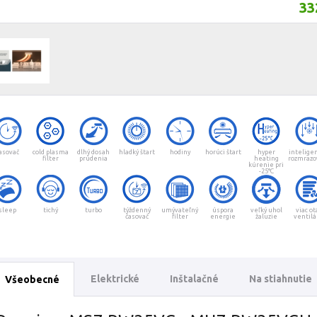
33
asovač
cold plasma
dlhý dosah
hladký štart
hodiny
horúci štart
hyper
intelige
filter
prúdenia
heating
rozmrazo
kúrenie pri
-25°C
sleep
tichý
turbo
týždenný
umývateľný
úspora
veľký uhol
viac ot
časovač
filter
energie
žaluzie
ventilá
Elektrické
Inštalačné
Na stiahnutie
Všeobecné