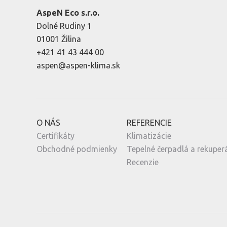
AspeN Eco s.r.o.
Dolné Rudiny 1
01001 Žilina
+421 41 43 444 00
aspen@aspen-klima.sk
O NÁS
REFERENCIE
Certifikáty
Klimatizácie
Obchodné podmienky
Tepelné čerpadlá a rekuper
Recenzie