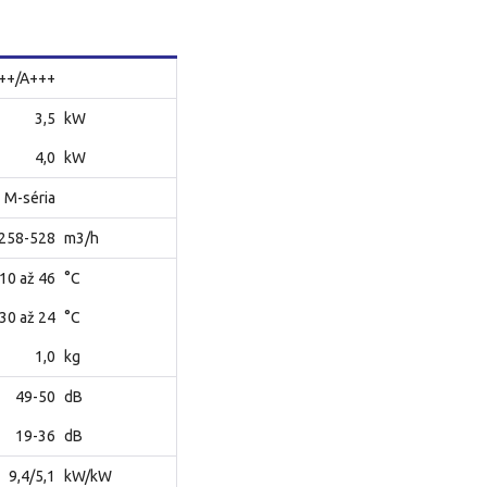
++/A+++
3,5
kW
4,0
kW
M-séria
258-528
m3/h
-10 až 46
°C
-30 až 24
°C
1,0
kg
49-50
dB
19-36
dB
9,4/5,1
kW/kW