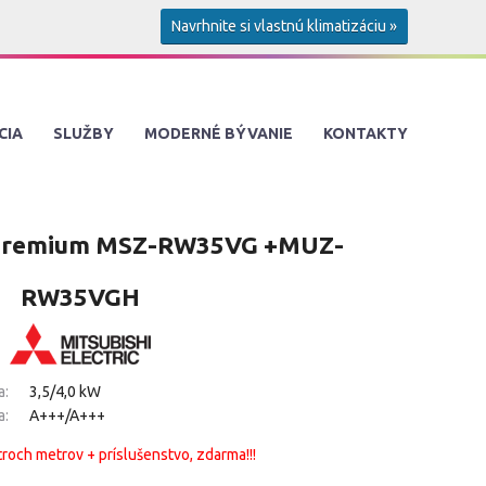
Navrhnite si vlastnú klimatizáciu »
CIA
SLUŽBY
MODERNÉ BÝVANIE
KONTAKTY
 Premium MSZ-RW35VG +MUZ-
RW35VGH
a:
3,5/4,0 kW
a:
A+++/A+++
troch metrov + príslušenstvo, zdarma!!!