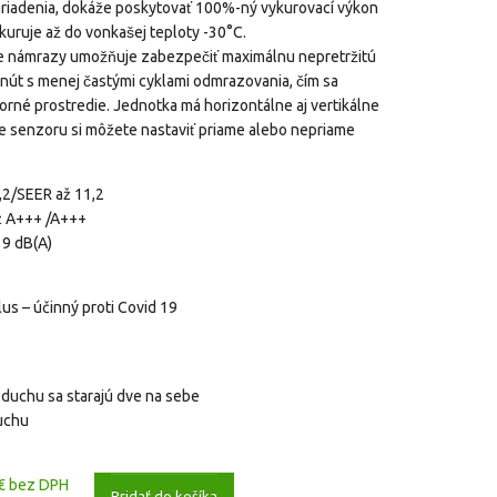
riadenia, dokáže poskytovať 100%-ný vykurovací výkon
ykuruje až do vonkašej teploty -30°C.
 námrazy umožňuje zabezpečiť maximálnu nepretržitú
út s menej častými cyklami odmrazovania, čím sa
orné prostredie. Jednotka má horizontálne aj vertikálne
ee senzoru si môžete nastaviť priame alebo nepriame
,2/SEER až 11,2
až A+++ /A+++
19 dB(A)
lus – účinný proti Covid 19
vzduchu sa starajú dve na sebe
uchu
€ bez DPH
Pridať do košíka