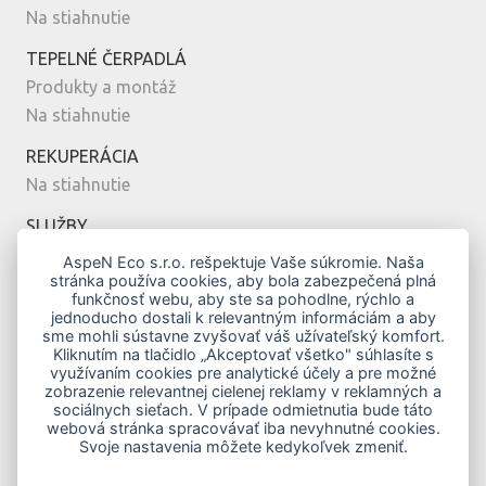
Na stiahnutie
TEPELNÉ ČERPADLÁ
Produkty a montáž
Na stiahnutie
REKUPERÁCIA
Na stiahnutie
SLUŽBY
Montáž
AspeN Eco s.r.o. rešpektuje Vaše súkromie. Naša
stránka používa cookies, aby bola zabezpečená plná
Servis
funkčnosť webu, aby ste sa pohodlne, rýchlo a
Návrh
jednoducho dostali k relevantným informáciám a aby
sme mohli sústavne zvyšovať váš užívateľský komfort.
MODERNÉ BÝVANIE
Kliknutím na tlačidlo „Akceptovať všetko" súhlasíte s
využívaním cookies pre analytické účely a pre možné
Vykurovanie klimatizáciou
zobrazenie relevantnej cielenej reklamy v reklamných a
Top modely
sociálnych sieťach. V prípade odmietnutia bude táto
webová stránka spracovávať iba nevyhnutné cookies.
Novostavby
Svoje nastavenia môžete kedykoľvek zmeniť.
Zelená domácnostiam