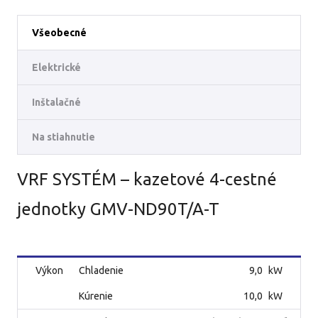
Všeobecné
Elektrické
Inštalačné
Na stiahnutie
VRF SYSTÉM – kazetové 4-cestné
jednotky GMV-ND90T/A-T
Výkon
Chladenie
9,0
kW
Kúrenie
10,0
kW