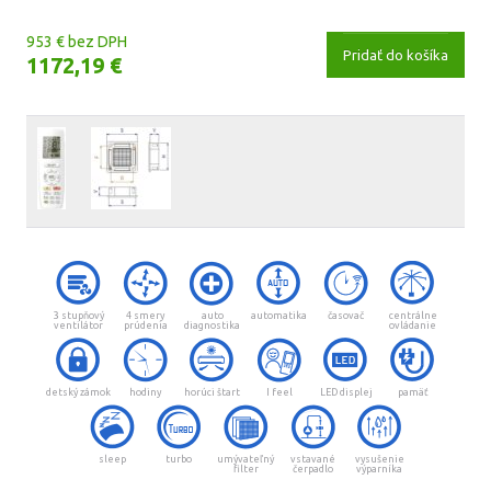
953 € bez DPH
Pridať do košíka
1172,19 €
3 stupňový
4 smery
auto
automatika
časovač
centrálne
ventilátor
prúdenia
diagnostika
ovládanie
detský zámok
hodiny
horúci štart
I feel
LED displej
pamäť
sleep
turbo
umývateľný
vstavané
vysušenie
filter
čerpadlo
výparníka