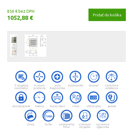
856 € bez DPH
Pridať do košíka
1052,88 €
3 stupňový
4 smery
auto
automatika
časovač
centrálne
ventilátor
prúdenia
diagnostika
ovládanie
detský zámok
hodiny
horúci štart
I feel
LED displej
pamäť
sleep
turbo
umývateľný
vstavané
vysušenie
filter
čerpadlo
výparníka