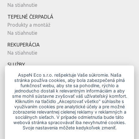
Na stiahnutie
TEPELNÉ ČERPADLÁ
Produkty a montáž
Na stiahnutie
REKUPERÁCIA
Na stiahnutie
SLUŽBY
Montáž
AspeN Eco s.r.o. rešpektuje Vaše súkromie. Naša
stránka používa cookies, aby bola zabezpečená plná
Servis
funkčnosť webu, aby ste sa pohodlne, rýchlo a
Návrh
jednoducho dostali k relevantným informáciám a aby
sme mohli sústavne zvyšovať váš užívateľský komfort.
MODERNÉ BÝVANIE
Kliknutím na tlačidlo „Akceptovať všetko" súhlasíte s
využívaním cookies pre analytické účely a pre možné
Vykurovanie klimatizáciou
zobrazenie relevantnej cielenej reklamy v reklamných a
Top modely
sociálnych sieťach. V prípade odmietnutia bude táto
webová stránka spracovávať iba nevyhnutné cookies.
Novostavby
Svoje nastavenia môžete kedykoľvek zmeniť.
Zelená domácnostiam