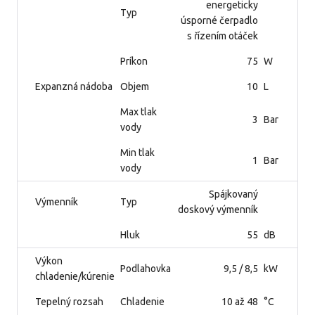
energeticky
Typ
úsporné čerpadlo
s řízením otáček
Príkon
75
W
Expanzná nádoba
Objem
10
L
Max tlak
3
Bar
vody
Min tlak
1
Bar
vody
Spájkovaný
Výmenník
Typ
doskový výmenník
Hluk
55
dB
Výkon
Podlahovka
9,5 / 8,5
kW
chladenie/kúrenie
Tepelný rozsah
Chladenie
10 až 48
°C