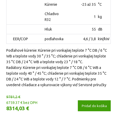
Kúrenie
-25 až 35
°C
Chladivo
1
kg
R32
Hluk
55
dB
EER/COP
podlahovka
4,6 / 3,8
kW/kW
Podlahové kúrenie: Kúrenie pri vonkajšej teplote 7 °C DB / 6 °C
WB a teplote vody 30 ° / 35 °C; chladenie pri vonkajšej teplote
35 °C DB / 24 °C WB a teplote vody 23 ° / 18 °C.
Radiátory: Kúrenie pri vonkajšej teplote 7 °C DB / 6 °C WB a
teplote vody 40 ° / 45 °C; chladenie pri vonkajšej teplote 35 °C
DB / 24 °C WB a teplote vody 12 ° / 7 °C. Podmienky pre
uvedené chladiace a vykurovacie výkony viď Servisné príručky
9781,2 €
6759.37 € bez DPH
Pridať do košíka
8314,03 €