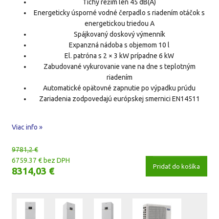
Tichý režim len 45 dB(A)
Energeticky úsporné vodné čerpadlo s riadením otáčok s
energetickou triedou A
Spájkovaný doskový výmenník
Expanzná nádoba s objemom 10 l
El. patróna s 2 × 3 kW prípadne 6 kW
Zabudované vykurovanie vane na dne s teplotným
riadením
Automatické opätovné zapnutie po výpadku prúdu
Zariadenia zodpovedajú európskej smernici EN14511
Viac info »
9781,2 €
6759.37 € bez DPH
Pridať do košíka
8314,03 €