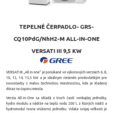
TEPELNÉ ČERPADLO- GRS-
CQ10PdG/NhH2-M ALL-IN-ONE
VERSATI III 9,5 KW
VERSATI III „All in one“ je ponúkané vo výkonových verziách 6, 8,
10, 12, 14, 15,5 kW a je ideálnym riešením predovšetkým pre
novostavby s malou technickou miestnosťou, kde je kladený
dôraz na úsporu miesta.
Verzia All-in-One sa skladá z troch častí: vonkajšej jednotky,
hydro modulu a nádrže na teplú vodu 200 l, z ktorých nádrž a
hydromodul tvoria vnútornú jednotku. Vďaka svojej veľkosti je