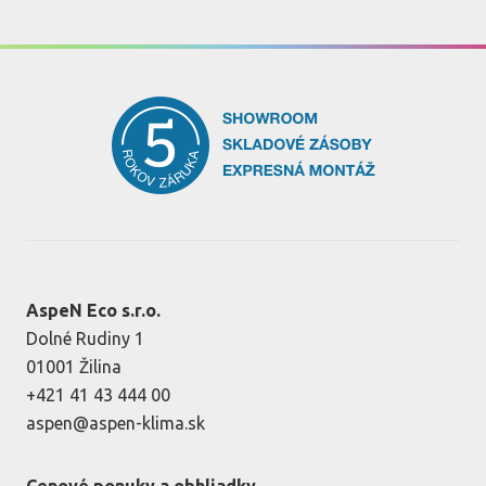
AspeN Eco s.r.o.
Dolné Rudiny 1
01001 Žilina
+421 41 43 444 00
aspen@aspen-klima.sk
Cenové ponuky a obhliadky