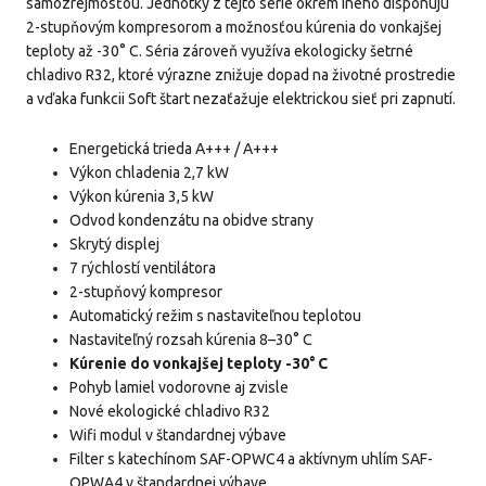
samozrejmosťou. Jednotky z tejto série okrem iného disponujú
2-stupňovým kompresorom a možnosťou kúrenia do vonkajšej
teploty až -30° C. Séria zároveň využíva ekologicky šetrné
chladivo R32, ktoré výrazne znižuje dopad na životné prostredie
a vďaka funkcii Soft štart nezaťažuje elektrickou sieť pri zapnutí.
Energetická trieda A+++ / A+++
Výkon chladenia 2,7 kW
Výkon kúrenia 3,5 kW
Odvod kondenzátu na obidve strany
Skrytý displej
7 rýchlostí ventilátora
2-stupňový kompresor
Automatický režim s nastaviteľnou teplotou
Nastaviteľný rozsah kúrenia 8–30° C
Kúrenie do vonkajšej teploty -30° C
Pohyb lamiel vodorovne aj zvisle
Nové ekologické chladivo R32
Wifi modul v štandardnej výbave
Filter s katechínom SAF-OPWC4 a aktívnym uhlím SAF-
OPWA4 v štandardnej výbave