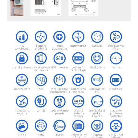
1W
4 smery
auto
automatika
časovač
cold plasma
pohotovosť
prúdenia
diagnostika
filter
detský zámok
dvojstupňový
G10 inverter
golden fin
hladký štart
hodiny
kompresor
technológia
horúci štart
I feel
inteligentné
komplexná
kúrenie na
LED displej
rozmrazovanie
ochrana
8°C
nízke štart.
pamäť
podsvietenie
presné
prevádzka pri
riadenie
napätie
panela
riadenie
nízkej
prúdenia
teploty
teplote
vzduchu
sleep
tichý
turbo
umývateľný
úspora
veľký uhol
filter
energie
žaluzie