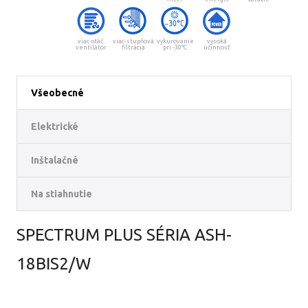
viac otáč.
viac-stupňová
vykurovanie
vysoká
ventilátor
filtrácia
pri -30°C
účinnosť
Všeobecné
Elektrické
Inštalačné
Na stiahnutie
SPECTRUM PLUS SÉRIA ASH-
18BIS2/W