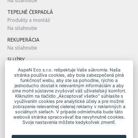
Na stiahnutie
TEPELNÉ ČERPADLÁ
Produkty a montáž
Na stiahnutie
REKUPERÁCIA
Na stiahnutie
SLUŽBY
Montáž
AspeN Eco s.r.o. rešpektuje Vaše súkromie. Naša
stránka používa cookies, aby bola zabezpečená plná
Servis
funkčnosť webu, aby ste sa pohodlne, rýchlo a
Návrh
jednoducho dostali k relevantným informáciám a aby
sme mohli sústavne zvyšovať váš užívateľský komfort.
MODERNÉ BÝVANIE
Kliknutím na tlačidlo „Akceptovať všetko" súhlasíte s
využívaním cookies pre analytické účely a pre možné
Vykurovanie klimatizáciou
zobrazenie relevantnej cielenej reklamy v reklamných a
Top modely
sociálnych sieťach. V prípade odmietnutia bude táto
webová stránka spracovávať iba nevyhnutné cookies.
Novostavby
Svoje nastavenia môžete kedykoľvek zmeniť.
Zelená domácnostiam
Obnov Dom