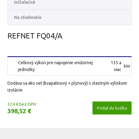
Inštalačné
Na stiahnutie
REFNET FQ04/A
Celkový výkon pre napojenie vnútornej
135 a
kW
jednotky
viac
Dodáva sa ako set (kvapalinový + plynový) s vlastným výliskom
izolácie.
324 € bez DPH
Pridať do košíka
398,52 €