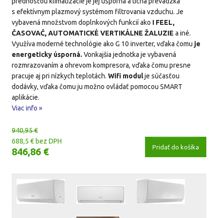
prednosťou klimatizácie je jej úsporná a tichá prevádzka
s efektívnym plazmový systémom filtrovania vzduchu. Je
vybavená množstvom doplnkových funkcií ako
I FEEL,
ČASOVAČ, AUTOMATICKÉ VERTIKÁLNE ŽALUZIE
a iné.
Využíva moderné technológie ako G 10 inverter, vďaka čomu
je
energeticky úsporná.
Vonkajšia jednotka je vybavená
rozmrazovaním a ohrevom kompresora, vďaka čomu presne
pracuje aj pri nízkych teplotách.
Wifi modul
je súčasťou
dodávky, vďaka čomu ju možno ovládať pomocou SMART
aplikácie.
Viac info »
940,95 €
688,5 € bez DPH
Pridať do košíka
846,86 €