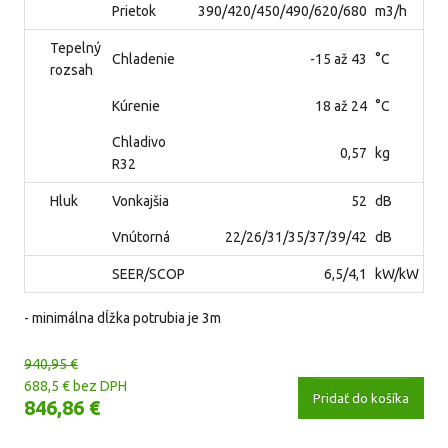
Prietok
390/420/450/490/620/680
m3/h
Tepelný
Chladenie
-15 až 43
°C
rozsah
Kúrenie
18 až 24
°C
Chladivo
0,57
kg
R32
Hluk
Vonkajšia
52
dB
Vnútorná
22/26/31/35/37/39/42
dB
SEER/SCOP
6,5/4,1
kW/kW
- minimálna dĺžka potrubia je 3m
940,95 €
688,5 € bez DPH
Pridať do košíka
846,86 €