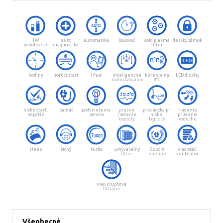
1W
auto
automatika
časovač
cold plasma
detský zámok
pohotovosť
diagnostika
filter
hodiny
horúci štart
I feel
inteligentné
kúrenie na
LED displej
rozmrazovanie
8°C
nízke štart.
pamäť
podsvietenie
presné
prevádzka pri
riadenie
napätie
panela
riadenie
nízkej
prúdenia
teploty
teplote
vzduchu
sleep
tichý
turbo
umývateľný
úspora
viac otáč.
filter
energie
ventilátor
viac-stupňová
filtrácia
Všeobecné