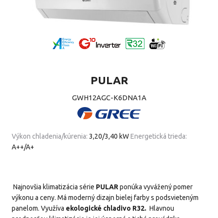
PULAR
GWH12AGC-K6DNA1A
Výkon chladenia/kúrenia:
3,20/3,40 kW
Energetická trieda:
A++/A+
Najnovšia k
limatizácia série
PULAR
ponúka vyvážený pomer
výkonu a ceny. Má moderný dizajn bielej farby s podsvieteným
panelom. Využíva
ekologické
chladivo R32.
Hlavnou