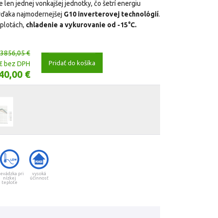
e len jednej vonkajšej jednotky, čo šetrí energiu
 vďaka najmodernejšej
G10 inverterovej technológií
.
eplotách,
chladenie a vykurovanie od -15°C.
3856,05 €
Pridať do košíka
€ bez DPH
40,00 €
evádzka pri
vysoká
nízkej
účinnosť
teplote