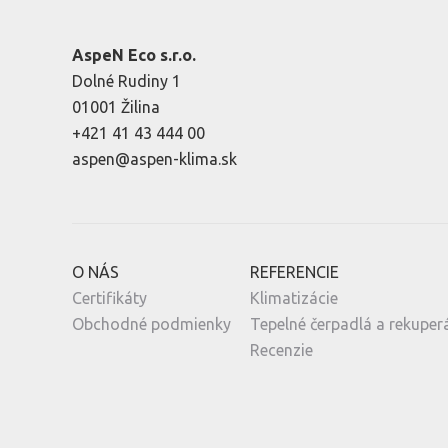
AspeN Eco s.r.o.
Dolné Rudiny 1
01001 Žilina
+421 41 43 444 00
aspen@aspen-klima.sk
O NÁS
REFERENCIE
Certifikáty
Klimatizácie
Obchodné podmienky
Tepelné čerpadlá a rekuper
Recenzie