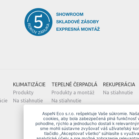
KLIMATIZÁCIE
TEPELNÉ ČERPADLÁ
REKUPERÁCIA
Produkty
Produkty a montáž
Na stiahnutie
ácie
Na stiahnutie
Na stiahnutie
AspeN Eco s.r.o. rešpektuje Vaše súkromie. Naš
cookies, aby bola zabezpečená plná funkčnosť 
pohodlne, rýchlo a jednoducho dostali k relevantn
sme mohli sústavne zvyšovať váš užívateľský kom
tlačidlo „Akceptovať všetko" súhlasíte s využív
analytické účely a pre možné zobrazenie relevantne