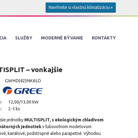
Navrhnite si vlastnú klimatizáciu »
CIA
SLUŽBY
MODERNÉ BÝVANIE
KONTAKTY
ISPLIT – vonkajšie
GWHD(42)NK6LO
a:
12,00/13,00 kW
k:
2-5 ks
jšie jednotky
MULTISPLIT, s ekologickým chladivom
nútorných jednotiek
v ľubovoľnom modelovom
tové, kanálové, podstropné alebo parapetné. Výhodou