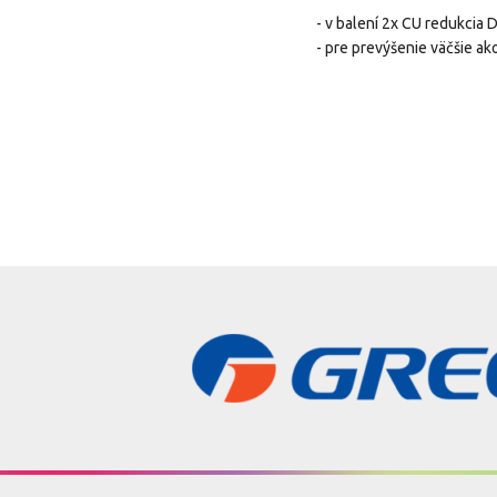
- v balení 2x CU redukci
- pre prevýšenie väčšie a