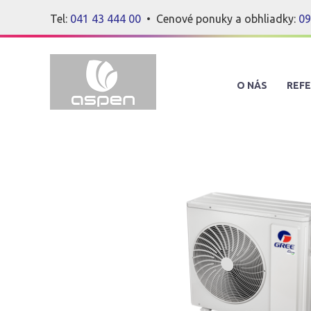
Tel:
041 43 444 00
• Cenové ponuky a obhliadky:
09
O NÁS
REFE