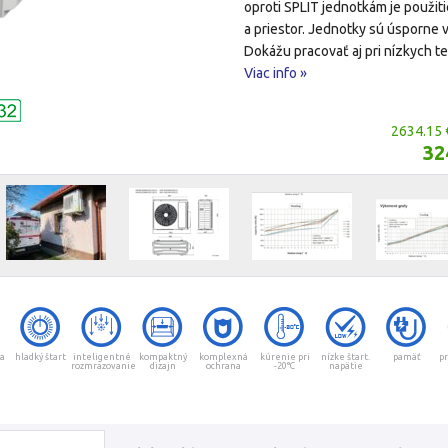
oproti SPLIT jednotkám je použiti
a priestor. Jednotky sú úsporne
Dokážu pracovať aj pri nízkych t
Viac info »
2634.15 
32
ka
hladký štart
inteligentné
kompaktný
komplexná
kúrenie pri
nízke štart.
pamäť
pr
rozmrazovanie
dizajn
ochrana
-20°C
napätie