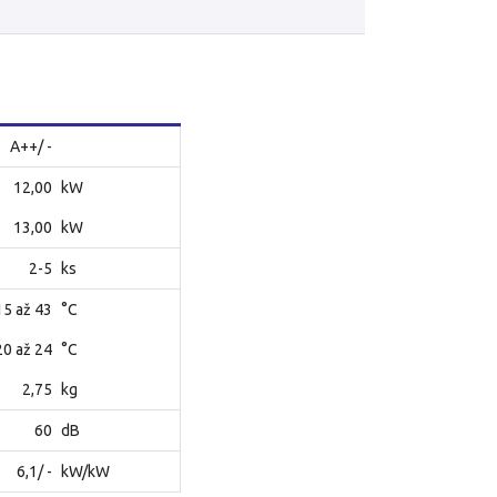
A++/ -
12,00
kW
13,00
kW
2-5
ks
15 až 43
°C
20 až 24
°C
2,75
kg
60
dB
6,1/ -
kW/kW