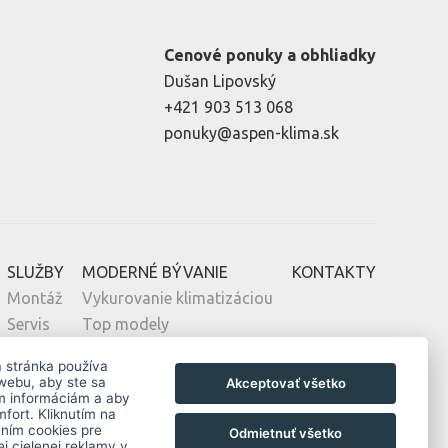
Cenové ponuky a obhliadky
Dušan Lipovský
+421 903 513 068
ponuky@aspen-klima.sk
SLUŽBY
MODERNÉ BÝVANIE
KONTAKTY
Montáž
Vykurovanie klimatizáciou
Servis
Top modely
Návrh
Novostavby
a stránka používa
Zelená domácnostiam
webu, aby ste sa
Akceptovať všetko
ým informáciám a aby
Obnov Dom
fort. Kliknutím na
aním cookies pre
Odmietnuť všetko
j cielenej reklamy v