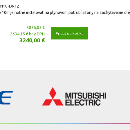
a DN10-DN12
ko 10m je nutné inštalovať na plynovom potrubí sifóny na zachytávanie ol
3856,05 €
Pridať do košíka
2634.15 € bez DPH
3240,00 €