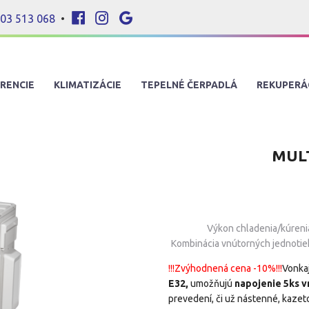
03 513 068
•
RENCIE
KLIMATIZÁCIE
TEPELNÉ ČERPADLÁ
REKUPERÁ
MULT
Výkon chladenia/kúreni
Kombinácia vnútorných jednotie
!!!Zvýhodnená cena -10%!!!
Vonka
E32,
umožňujú
napojenie 5ks v
prevedení, či už nástenné, kaze