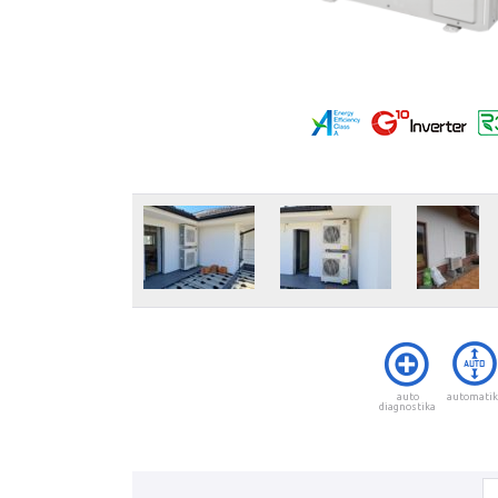
auto
automati
diagnostika