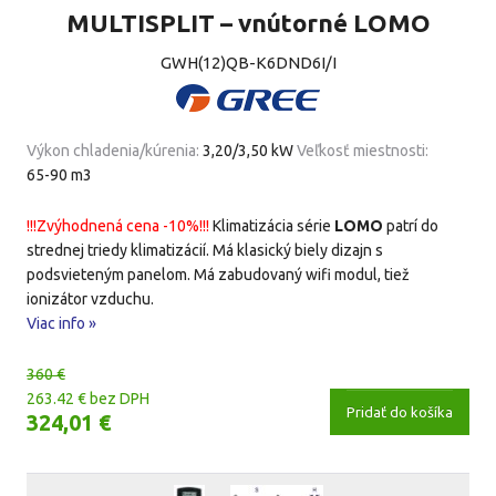
MULTISPLIT – vnútorné LOMO
GWH(12)QB-K6DND6I/I
Výkon chladenia/kúrenia:
3,20/3,50 kW
Veľkosť miestnosti:
65-90 m3
!!!Zvýhodnená cena -10%!!!
Klimatizácia série
LOMO
patrí do
strednej triedy klimatizácií. Má klasický biely dizajn s
podsvieteným panelom. Má zabudovaný wifi modul, tiež
ionizátor vzduchu.
Viac info »
360 €
263.42 € bez DPH
Pridať do košíka
324,01 €