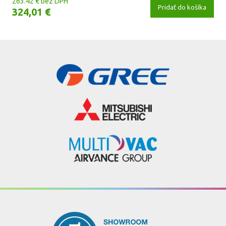
263.42 € bez DPH
Pridať do košíka
324,01 €