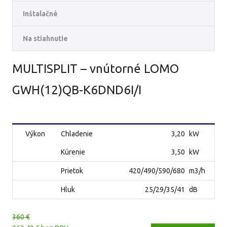
Inštalačné
Na stiahnutie
MULTISPLIT – vnútorné LOMO
GWH(12)QB-K6DND6I/I
Výkon
Chladenie
3,20
kW
Kúrenie
3,50
kW
Prietok
420/490/590/680
m3/h
Hluk
25/29/35/41
dB
360 €