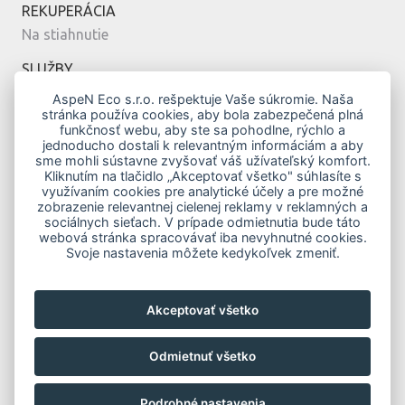
REKUPERÁCIA
Na stiahnutie
SLUŽBY
Montáž
AspeN Eco s.r.o. rešpektuje Vaše súkromie. Naša
stránka používa cookies, aby bola zabezpečená plná
Servis
funkčnosť webu, aby ste sa pohodlne, rýchlo a
Návrh
jednoducho dostali k relevantným informáciám a aby
sme mohli sústavne zvyšovať váš užívateľský komfort.
MODERNÉ BÝVANIE
Kliknutím na tlačidlo „Akceptovať všetko" súhlasíte s
využívaním cookies pre analytické účely a pre možné
Vykurovanie klimatizáciou
zobrazenie relevantnej cielenej reklamy v reklamných a
Top modely
sociálnych sieťach. V prípade odmietnutia bude táto
webová stránka spracovávať iba nevyhnutné cookies.
Novostavby
Svoje nastavenia môžete kedykoľvek zmeniť.
Zelená domácnostiam
Obnov Dom
Akceptovať všetko
KONTAKTY
Odmietnuť všetko
Podrobné nastavenia