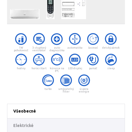
1W
3 stupňový
auto
automatika
časovač
detský zámok
pohotovosť
ventilátor
diagnostika
hodiny
horúci štart
kúrenie na
LED displej
pamäť
sleep
8°C
turbo
umývateľný
úspora
filter
energie
Všeobecné
Elektrické