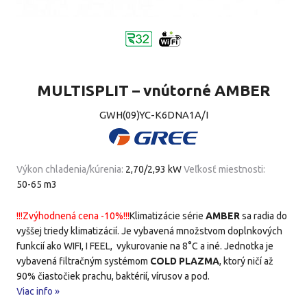
MULTISPLIT – vnútorné AMBER
GWH(09)YC-K6DNA1A/I
Výkon chladenia/kúrenia:
2,70/2,93 kW
Veľkosť miestnosti:
50-65 m3
!!!Zvýhodnená cena -10%!!!
Klimatizácie série
AMBER
sa radia do
vyššej triedy klimatizácií. Je vybavená množstvom doplnkových
funkcií ako WIFI, I FEEL, vykurovanie na 8°C a iné. Jednotka je
vybavená filtračným systémom
COLD PLAZMA
, ktorý ničí až
90% čiastočiek prachu, baktérií, vírusov a pod.
Viac info »