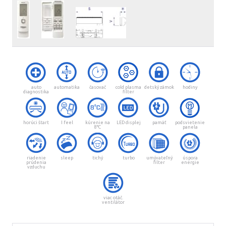
auto
automatika
časovač
cold plasma
detský zámok
hodiny
diagnostika
filter
horúci štart
I feel
kúrenie na
LED displej
pamäť
podsvietenie
8°C
panela
riadenie
sleep
tichý
turbo
umývateľný
úspora
prúdenia
filter
energie
vzduchu
viac otáč.
ventilátor