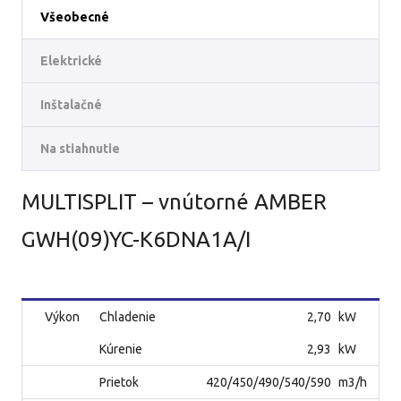
Všeobecné
Elektrické
Inštalačné
Na stiahnutie
MULTISPLIT – vnútorné AMBER
GWH(09)YC-K6DNA1A/I
Výkon
Chladenie
2,70
kW
Kúrenie
2,93
kW
Prietok
420/450/490/540/590
m3/h