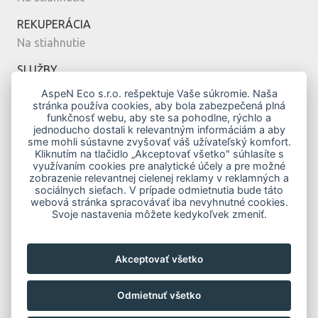
REKUPERÁCIA
Na stiahnutie
SLUŽBY
Montáž
AspeN Eco s.r.o. rešpektuje Vaše súkromie. Naša
stránka používa cookies, aby bola zabezpečená plná
Servis
funkčnosť webu, aby ste sa pohodlne, rýchlo a
Návrh
jednoducho dostali k relevantným informáciám a aby
sme mohli sústavne zvyšovať váš užívateľský komfort.
MODERNÉ BÝVANIE
Kliknutím na tlačidlo „Akceptovať všetko" súhlasíte s
využívaním cookies pre analytické účely a pre možné
Vykurovanie klimatizáciou
zobrazenie relevantnej cielenej reklamy v reklamných a
Top modely
sociálnych sieťach. V prípade odmietnutia bude táto
webová stránka spracovávať iba nevyhnutné cookies.
Novostavby
Svoje nastavenia môžete kedykoľvek zmeniť.
Zelená domácnostiam
Obnov Dom
Akceptovať všetko
KONTAKTY
Odmietnuť všetko