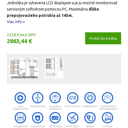
Jednotka je vybavená LCD displejom a je ju možné monitorovať
servisným softvérom pomocou PC. Maximálna
dĺžka
prepojovacieho potrubia až 145m.
Viac info »
2328 € bez DPH
Pridať do košíka
2863,44 €
auto
automatika
centrálne
G10 inverter
hladký štart
inteligentné
diagnostika
ovládanie
rozmrazovanie
kompaktný
komplexná
LED displej
nízke štart.
pamäť
sieťový