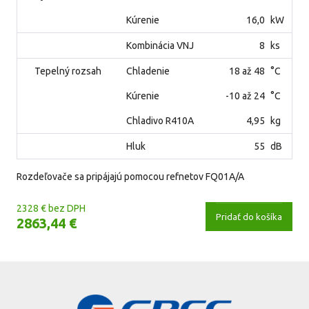
Kúrenie
16,0
kW
Kombinácia VNJ
8
ks
Tepelný rozsah
Chladenie
18 až 48
°C
Kúrenie
-10 až 24
°C
Chladivo R410A
4,95
kg
Hluk
55
dB
Rozdeľovače sa pripájajú pomocou refnetov FQ01A/A
2328 € bez DPH
Pridať do košíka
2863,44 €