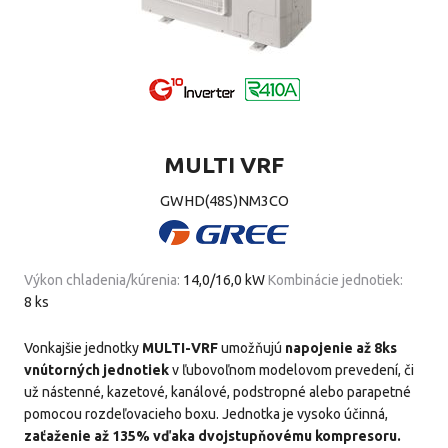
MULTI VRF
GWHD(48S)NM3CO
Výkon chladenia/kúrenia:
14,0/16,0 kW
Kombinácie jednotiek:
8 ks
Vonkajšie jednotky
MULTI-VRF
umožňujú
napojenie až 8ks
vnútorných jednotiek
v ľubovoľnom modelovom prevedení, či
už nástenné, kazetové, kanálové, podstropné alebo parapetné
pomocou rozdeľovacieho boxu. Jednotka je vysoko účinná,
zaťaženie až 135% vďaka dvojstupňovému kompresoru.