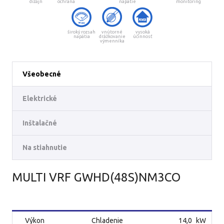
dizajn
ochrana
napätie
monitoring
široký rozsah
vnútorné
vysoká
napätia
drážkovanie
účinnosť
výmenníka
Všeobecné
Elektrické
Inštalačné
Na stiahnutie
MULTI VRF GWHD(48S)NM3CO
Výkon
Chladenie
14,0
kW