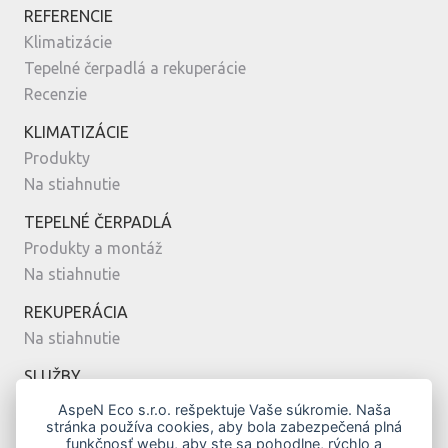
REFERENCIE
Klimatizácie
Tepelné čerpadlá a rekuperácie
Recenzie
KLIMATIZÁCIE
Produkty
Na stiahnutie
TEPELNÉ ČERPADLÁ
Produkty a montáž
Na stiahnutie
REKUPERÁCIA
Na stiahnutie
SLUŽBY
Montáž
AspeN Eco s.r.o. rešpektuje Vaše súkromie. Naša
stránka používa cookies, aby bola zabezpečená plná
Servis
funkčnosť webu, aby ste sa pohodlne, rýchlo a