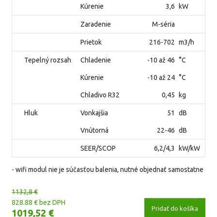
Kúrenie
3,6
kW
Zaradenie
M-séria
Prietok
216-702
m3/h
Tepelný rozsah
Chladenie
-10 až 46
°C
Kúrenie
-10 až 24
°C
Chladivo R32
0,45
kg
Hluk
Vonkajšia
51
dB
Vnútorná
22-46
dB
SEER/SCOP
6,2/4,3
kW/kW
- wifi modul nie je súčasťou balenia, nutné objednať samostatne
1132,8 €
828.88 € bez DPH
Pridať do košíka
1019,52 €