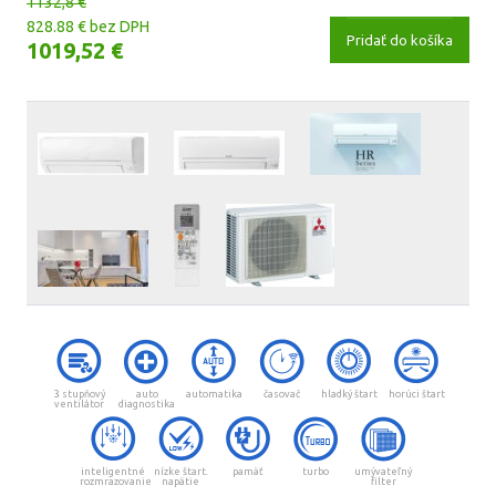
1132,8 €
828.88 € bez DPH
Pridať do košíka
1019,52 €
3 stupňový
auto
automatika
časovač
hladký štart
horúci štart
ventilátor
diagnostika
inteligentné
nízke štart.
pamäť
turbo
umývateľný
rozmrazovanie
napätie
filter