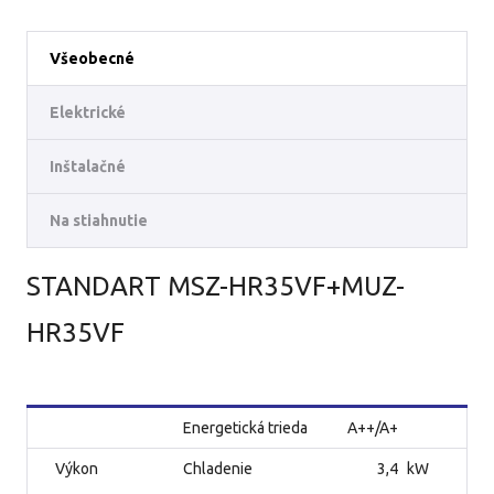
Všeobecné
Elektrické
Inštalačné
Na stiahnutie
STANDART MSZ-HR35VF+MUZ-
HR35VF
Energetická trieda
A++/A+
Výkon
Chladenie
3,4
kW