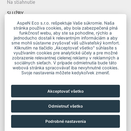
Na stiahnutie
SLUŽBY
Montáž
AspeN Eco s.r.o. rešpektuje Vaše súkromie. Naša
stránka používa cookies, aby bola zabezpečená plná
Servis
funkčnosť webu, aby ste sa pohodlne, rýchlo a
Návrh
jednoducho dostali k relevantným informáciám a aby
sme mohli sústavne zvyšovať váš užívateľský komfort.
MODERNÉ BÝVANIE
Kliknutím na tlačidlo „Akceptovať všetko" súhlasíte s
využívaním cookies pre analytické účely a pre možné
Vykurovanie klimatizáciou
zobrazenie relevantnej cielenej reklamy v reklamných a
Top modely
sociálnych sieťach. V prípade odmietnutia bude táto
webová stránka spracovávať iba nevyhnutné cookies.
Novostavby
Svoje nastavenia môžete kedykoľvek zmeniť.
Zelená domácnostiam
Obnov Dom
Akceptovať všetko
KONTAKTY
Odmietnuť všetko
Podrobné nastavenia
© 2026 AspeN Eco s.r.o. |
Nastavenia cookies