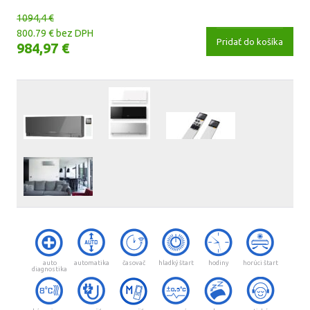
1094,4 €
800.79 € bez DPH
Pridať do košíka
984,97 €
auto
automatika
časovač
hladký štart
hodiny
horúci štart
diagnostika