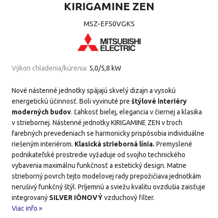
KIRIGAMINE ZEN
MSZ-EF50VGKS
Výkon chladenia/kúrenia:
5,0/5,8 kW
Nové nástenné jednotky spájajú skvelý dizajn a vysokú
energetickú účinnosť. Boli vyvinuté pre
štýlové interiéry
moderných budov
. Ľahkosť bielej, elegancia v čiernej a klasika
v striebornej. Nástenné jednotky KIRIGAMINE ZEN v troch
farebných prevedeniach se harmonicky prispôsobia individuálne
riešeným interiérom.
Klasická strieborná línia.
Premyslené
podnikateľské prostredie vyžaduje od svojho technického
vybavenia maximálnu funkčnosť a estetický design. Matne
strieborný povrch tejto modelovej rady prepožičiava jednotkám
nerušivý funkčný štýl. Príjemnú a sviežu kvalitu ovzdušia zaisťuje
integrovaný
SILVER IÓNOVÝ
vzduchový filter.
Viac info »