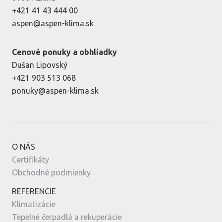
+421 41 43 444 00
aspen@aspen-klima.sk
Cenové ponuky a obhliadky
Dušan Lipovský
+421 903 513 068
ponuky@aspen-klima.sk
O NÁS
Certifikáty
Obchodné podmienky
REFERENCIE
Klimatizácie
Tepelné čerpadlá a rekuperácie