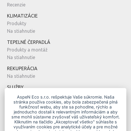
Recenzie
KLIMATIZÁCIE
Produkty
Na stiahnutie
TEPELNÉ ČERPADLÁ
Produkty a montáž
Na stiahnutie
REKUPERÁCIA
Na stiahnutie
SLUŽBY
Montáž
AspeN Eco s.r.o. rešpektuje Vaše súkromie. Naša
stránka používa cookies, aby bola zabezpečená plná
Servis
funkčnosť webu, aby ste sa pohodlne, rýchlo a
Návrh
jednoducho dostali k relevantným informáciám a aby
sme mohli sústavne zvyšovať váš užívateľský komfort.
MODERNÉ BÝVANIE
Kliknutím na tlačidlo „Akceptovať všetko" súhlasíte s
využívaním cookies pre analytické účely a pre možné
Vykurovanie klimatizáciou