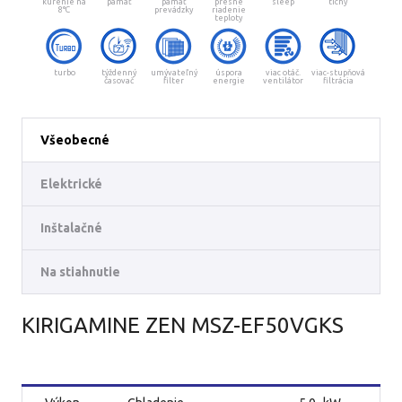
kúrenie na
pamäť
pamäť
presné
sleep
tichý
8°C
prevádzky
riadenie
teploty
turbo
týždenný
umývateľný
úspora
viac otáč.
viac-stupňová
časovač
filter
energie
ventilátor
filtrácia
Všeobecné
Elektrické
Inštalačné
Na stiahnutie
KIRIGAMINE ZEN MSZ-EF50VGKS