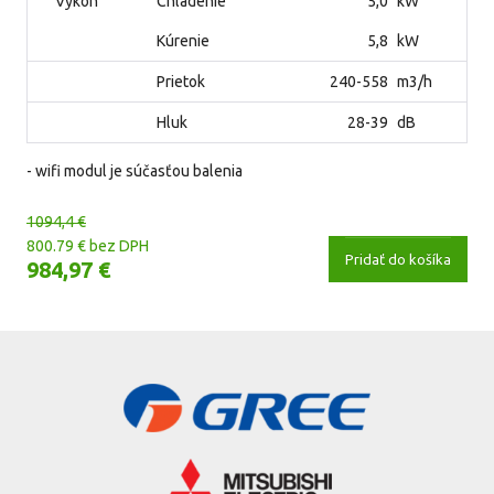
Výkon
Chladenie
5,0
kW
Kúrenie
5,8
kW
Prietok
240-558
m3/h
Hluk
28-39
dB
- wifi modul je súčasťou balenia
1094,4 €
800.79 € bez DPH
Pridať do košíka
984,97 €