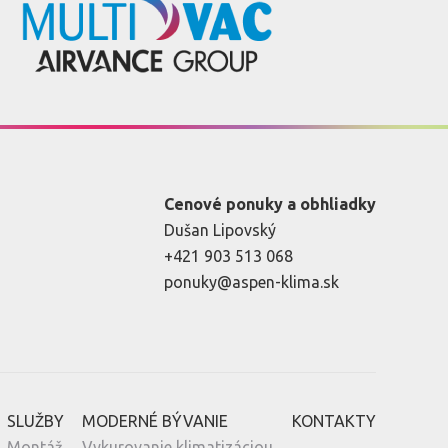
Cenové ponuky a obhliadky
Dušan Lipovský
+421 903 513 068
ponuky@aspen-klima.sk
SLUŽBY
MODERNÉ BÝVANIE
KONTAKTY
Montáž
Vykurovanie klimatizáciou