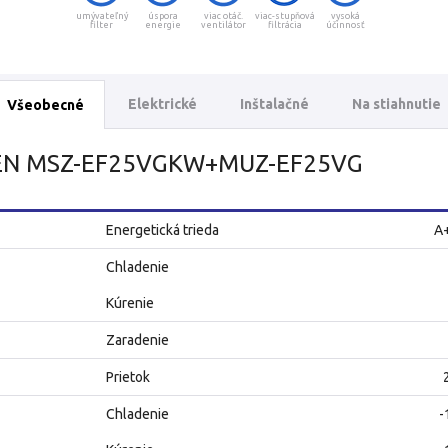
umývateľný
úspora
viac otáč.
viac-stupňová
vysoká
filter
energie
ventilátor
filtrácia
účinnosť
Elektrické
Inštalačné
Na stiahnutie
Všeobecné
ZEN MSZ-EF25VGKW+MUZ-EF25VG
Energetická trieda
A
Chladenie
Kúrenie
Zaradenie
Prietok
Chladenie
-