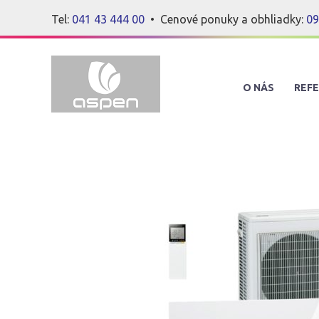
Tel:
041 43 444 00
• Cenové ponuky a obhliadky:
09
O NÁS
REFE