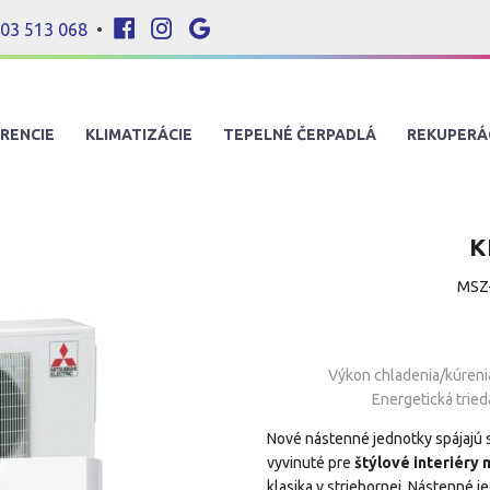
03 513 068
•
RENCIE
KLIMATIZÁCIE
TEPELNÉ ČERPADLÁ
REKUPERÁ
K
MSZ
Výkon chladenia/kúreni
Energetická tried
Nové nástenné jednotky spájajú s
vyvinuté pre
štýlové interiéry
klasika v striebornej. Nástenné