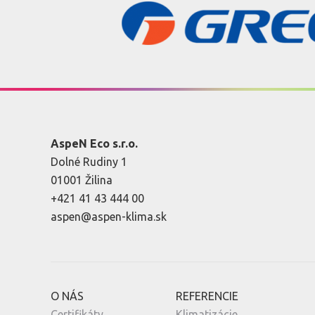
AspeN Eco s.r.o.
Dolné Rudiny 1
01001 Žilina
+421 41 43 444 00
aspen@aspen-klima.sk
O NÁS
REFERENCIE
Certifikáty
Klimatizácie