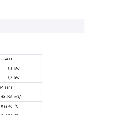
+++/A++
2,5
kW
3,2
kW
M-séria
240-498
m3/h
10 až 46
°C