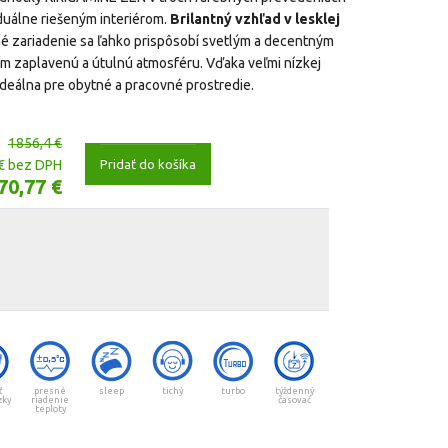
duálne riešeným interiérom.
Brilantný vzhľad v lesklej
né zariadenie sa ľahko prispôsobí svetlým a decentným
lom zaplavenú a útulnú atmosféru. Vďaka veľmi nízkej
 ideálna pre obytné a pracovné prostredie.
1856,4 €
Pridať do košíka
€ bez DPH
70,77 €
ť
presné
sleep
tichý
turbo
týždenný
zky
riadenie
časovač
teploty