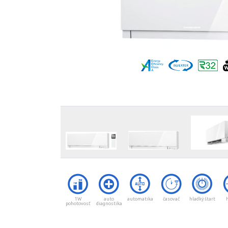
1W
auto
automatika
časovač
hladký štart
pohotovosť
diagnostika