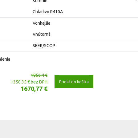
Kúrenie
-
Chladivo R410A
Vonkajšia
Vnútorná
SEER/SCOP
alenia
1856,4 €
Pridať do košíka
1358.35 € bez DPH
1670,77 €