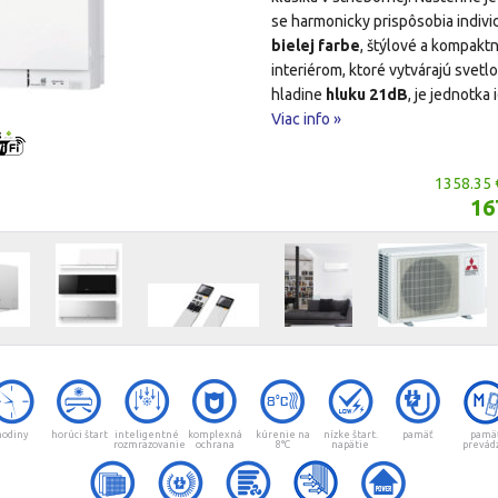
se harmonicky prispôsobia indivi
bielej farbe
, štýlové a kompakt
interiérom, ktoré vytvárajú svet
hladine
hluku 21dB
, je jednotka
Viac info »
1358.35 
16
hodiny
horúci štart
inteligentné
komplexná
kúrenie na
nízke štart.
pamäť
pamä
rozmrazovanie
ochrana
8°C
napätie
prevád