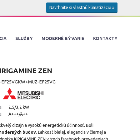
Navrhnite si vlastnú klimatizáciu »
CIA
SLUŽBY
MODERNÉ BÝVANIE
KONTAKTY
IRIGAMINE ZEN
-EF25VGKW+MUZ-EF25VG
a:
2,5/3,2 kW
a:
A+++/A++
kvelý dizajn a vysokú energetickú účinnosť. Boli
 moderných budov
. Ľahkosť bielej, elegancia v čiernej a
 jednotky KIRIGAMINE ZEN v troch farebných prevedeniach