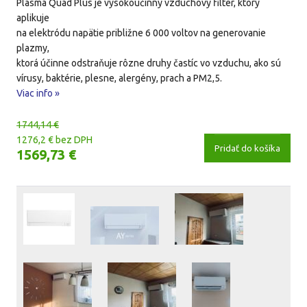
Plasma Quad Plus je vysokoúčinný vzduchový filter, ktorý
aplikuje
na elektródu napätie približne 6 000 voltov na generovanie
plazmy,
ktorá účinne odstraňuje rôzne druhy častíc vo vzduchu, ako sú
vírusy, baktérie, plesne, alergény, prach a PM2,5.
Viac info »
1744,14 €
1276,2 € bez DPH
Pridať do košíka
1569,73 €