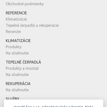
Obchodné podmienky
REFERENCIE
Klimatizácie
Tepelné čerpadlá a rekuperácie
Recenzie
KLIMATIZÁCIE
Produkty
Na stiahnutie
TEPELNÉ ČERPADLÁ
Produkty a montáž
Na stiahnutie
REKUPERÁCIA
Na stiahnutie
SLUŽBY
Montáž
AspeN Eco s.r.o. rešpektuje Vaše súkromie. Naša