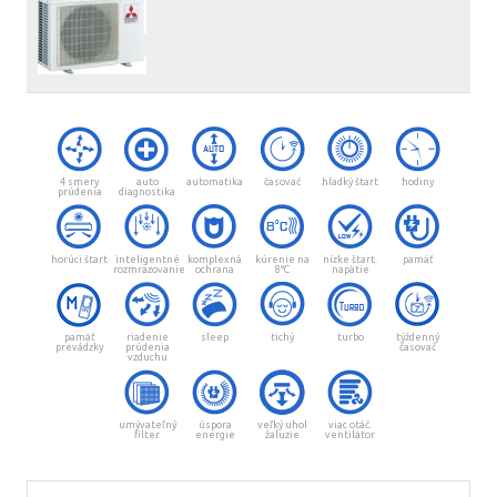
4 smery
auto
automatika
časovač
hladký štart
hodiny
prúdenia
diagnostika
horúci štart
inteligentné
komplexná
kúrenie na
nízke štart.
pamäť
rozmrazovanie
ochrana
8°C
napätie
pamäť
riadenie
sleep
tichý
turbo
týždenný
prevádzky
prúdenia
časovač
vzduchu
umývateľný
úspora
veľký uhol
viac otáč.
filter
energie
žaluzie
ventilátor