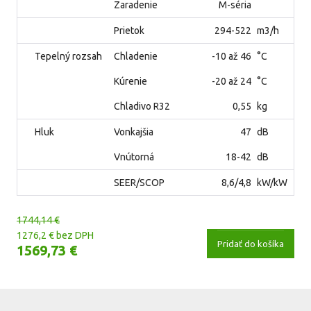
Zaradenie
M-séria
Prietok
294-522
m3/h
Tepelný rozsah
Chladenie
-10 až 46
°C
Kúrenie
-20 až 24
°C
Chladivo R32
0,55
kg
Hluk
Vonkajšia
47
dB
Vnútorná
18-42
dB
SEER/SCOP
8,6/4,8
kW/kW
1744,14 €
1276,2 € bez DPH
Pridať do košíka
1569,73 €