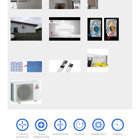
4 smery
auto
automatika
časovač
hladký štart
hodiny
prúdenia
diagnostika