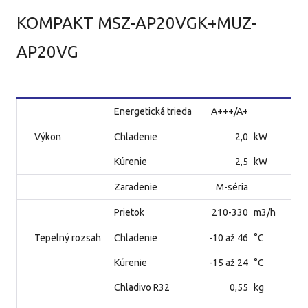
KOMPAKT MSZ-AP20VGK+MUZ-
AP20VG
Energetická trieda
A+++/A+
Výkon
Chladenie
2,0
kW
Kúrenie
2,5
kW
Zaradenie
M-séria
Prietok
210-330
m3/h
Tepelný rozsah
Chladenie
-10 až 46
°C
Kúrenie
-15 až 24
°C
Chladivo R32
0,55
kg