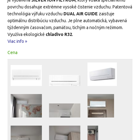
je vybavená
SILVER ION FILTROM
, ktorý vďaka špeciálnemu
povrchu dosahuje extrémne vysoké čistenie vzduchu. Patentová
technológia výfuku vzduchu
DUAL AIR GUIDE
zaisťuje
optimálnu distribúciu vzduchu. Je plne automatická, vybavená
týždenným časovačom, pamäťou, tichým a nočným režimom.
Využíva ekologické
chladivo R32
.
Viac info »
Cena