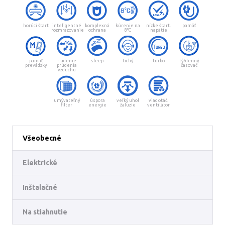
horúci štart
inteligentné
komplexná
kúrenie na
nízke štart.
pamäť
rozmrazovanie
ochrana
8°C
napätie
pamäť
riadenie
sleep
tichý
turbo
týždenný
prevádzky
prúdenia
časovač
vzduchu
umývateľný
úspora
veľký uhol
viac otáč.
filter
energie
žaluzie
ventilátor
Všeobecné
Elektrické
Inštalačné
Na stiahnutie