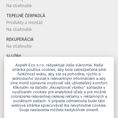
Na stiahnutie
TEPELNÉ ČERPADLÁ
Produkty a montáž
Na stiahnutie
REKUPERÁCIA
Na stiahnutie
SLUŽBY
Montáž
AspeN Eco s.r.o. rešpektuje Vaše súkromie. Naša
stránka používa cookies, aby bola zabezpečená plná
Servis
funkčnosť webu, aby ste sa pohodlne, rýchlo a
Návrh
jednoducho dostali k relevantným informáciám a aby
sme mohli sústavne zvyšovať váš užívateľský komfort.
MODERNÉ BÝVANIE
Kliknutím na tlačidlo „Akceptovať všetko" súhlasíte s
využívaním cookies pre analytické účely a pre možné
Vykurovanie klimatizáciou
zobrazenie relevantnej cielenej reklamy v reklamných a
Top modely
sociálnych sieťach. V prípade odmietnutia bude táto
webová stránka spracovávať iba nevyhnutné cookies.
Novostavby
Svoje nastavenia môžete kedykoľvek zmeniť.
Zelená domácnostiam