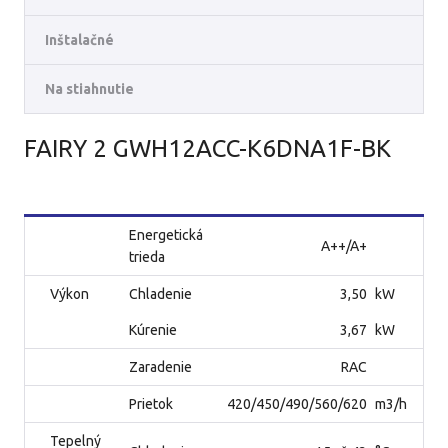
Inštalačné
Na stiahnutie
FAIRY 2 GWH12ACC-K6DNA1F-BK
Energetická
A++/A+
trieda
Výkon
Chladenie
3,50
kW
Kúrenie
3,67
kW
Zaradenie
RAC
Prietok
420/450/490/560/620
m3/h
Tepelný