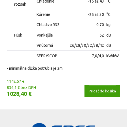
Chladenie
-15 až 43
°C
rozsah
Kúrenie
-25 až 30
°C
Chladivo R32
0,70
kg
Hluk
Vonkajšia
52
dB
Vnútorná
26/28/30/32/38/42
dB
SEER/SCOP
7,0/4,0
kW/kW
- minimálna dĺžka potrubia je 3m
1142,67 €
836,1 € bez DPH
Pridať do košíka
1028,40 €