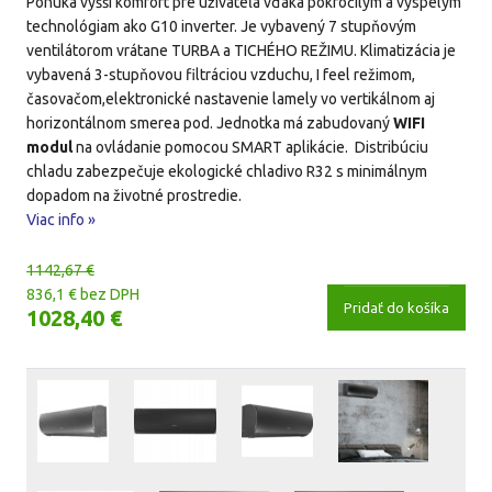
Ponúka vyšší komfort pre uživateľa vďaka pokročilým a vyspelým
technológiam ako G10 inverter. Je vybavený 7 stupňovým
ventilátorom vrátane TURBA a TICHÉHO REŽIMU. Klimatizácia je
vybavená 3-stupňovou filtráciou vzduchu, I feel režimom,
časovačom,elektronické nastavenie lamely vo vertikálnom aj
horizontálnom smerea pod. Jednotka má zabudovaný
WIFI
modul
na ovládanie pomocou SMART aplikácie. Distribúciu
chladu zabezpečuje ekologické chladivo R32 s minimálnym
dopadom na životné prostredie.
Viac info »
1142,67 €
836,1 € bez DPH
Pridať do košíka
1028,40 €