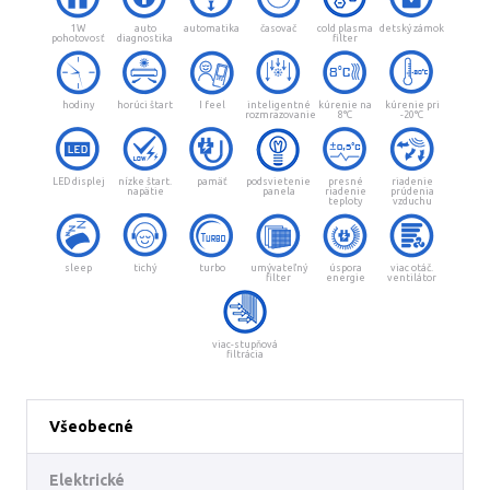
1W
auto
automatika
časovač
cold plasma
detský zámok
pohotovosť
diagnostika
filter
hodiny
horúci štart
I feel
inteligentné
kúrenie na
kúrenie pri
rozmrazovanie
8°C
-20°C
LED displej
nízke štart.
pamäť
podsvietenie
presné
riadenie
napätie
panela
riadenie
prúdenia
teploty
vzduchu
sleep
tichý
turbo
umývateľný
úspora
viac otáč.
filter
energie
ventilátor
viac-stupňová
filtrácia
Všeobecné
Elektrické