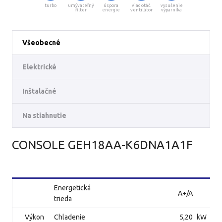
turbo
umývateľný
úspora
viac otáč.
vysušenie
filter
energie
ventilátor
výparníka
Všeobecné
Elektrické
Inštalačné
Na stiahnutie
CONSOLE GEH18AA-K6DNA1A1F
Energetická
A+/A
trieda
Výkon
Chladenie
5,20
kW