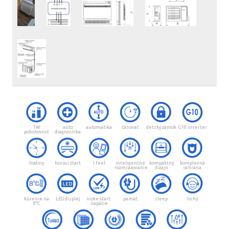
1W
auto
automatika
časovač
detský zámok
G10 inverter
pohotovosť
diagnostika
hodiny
horúci štart
I feel
inteligentné
kompaktný
komplexná
rozmrazovanie
dizajn
ochrana
kúrenie na
LED displej
nízke štart.
pamäť
sleep
tichý
8°C
napätie