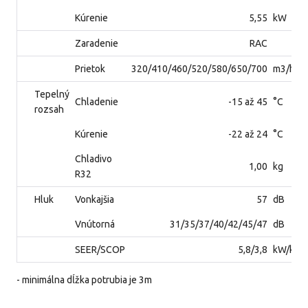
Kúrenie
5,55
kW
Zaradenie
RAC
Prietok
320/410/460/520/580/650/700
m3/h
Tepelný
Chladenie
-15 až 45
°C
rozsah
Kúrenie
-22 až 24
°C
Chladivo
1,00
kg
R32
Hluk
Vonkajšia
57
dB
Vnútorná
31/35/37/40/42/45/47
dB
SEER/SCOP
5,8/3,8
kW/kW
- minimálna dĺžka potrubia je 3m