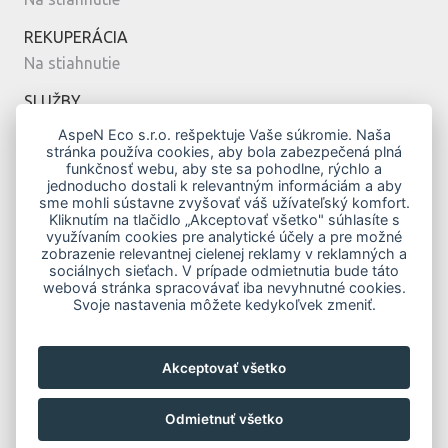
REKUPERÁCIA
Na stiahnutie
SLUŽBY
Montáž
AspeN Eco s.r.o. rešpektuje Vaše súkromie. Naša
stránka používa cookies, aby bola zabezpečená plná
Servis
funkčnosť webu, aby ste sa pohodlne, rýchlo a
Návrh
jednoducho dostali k relevantným informáciám a aby
sme mohli sústavne zvyšovať váš užívateľský komfort.
MODERNÉ BÝVANIE
Kliknutím na tlačidlo „Akceptovať všetko" súhlasíte s
využívaním cookies pre analytické účely a pre možné
Vykurovanie klimatizáciou
zobrazenie relevantnej cielenej reklamy v reklamných a
Top modely
sociálnych sieťach. V prípade odmietnutia bude táto
webová stránka spracovávať iba nevyhnutné cookies.
Novostavby
Svoje nastavenia môžete kedykoľvek zmeniť.
Zelená domácnostiam
Obnov Dom
Akceptovať všetko
KONTAKTY
Odmietnuť všetko