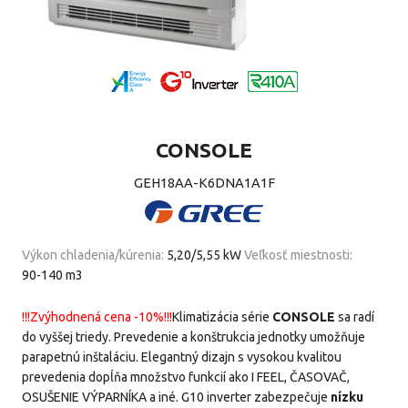
CONSOLE
GEH18AA-K6DNA1A1F
Výkon chladenia/kúrenia:
5,20/5,55 kW
Veľkosť miestnosti:
90-140 m3
!!!Zvýhodnená cena -10%!!!
Klimatizácia série
CONSOLE
sa radí
do vyššej triedy. Prevedenie a konštrukcia jednotky umožňuje
parapetnú inštaláciu. Elegantný dizajn s vysokou kvalitou
prevedenia dopĺňa množstvo funkcií ako I FEEL, ČASOVAČ,
OSUŠENIE VÝPARNÍKA a iné. G10 inverter zabezpečuje
nízku