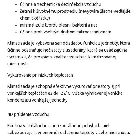
účinná a nechemická dezinfekcia vzduchu
šetrná k životnému prostrediu (nevytvára žiadne vedľajšie
chemické látky)
minimalizuje tvorbu plesní, baktérií a rias
účinná proti všetkým druhom mikroorganizmom
Klimatizácia je vybavená samočistiacou funkciou jednotky, ktorá
účinne odstraňuje nečistoty a usadeniny, ktoré sa usádzajú na
výparníku, čo prospieva kvalite vzduchu v klimatizovanej
miestnosti.
Vykurovanie pri nízkych teplotách
Klimatizácia je schopná efektívne vykurovať priestory aj pri
vonkajších teplotách až do -22°C, vďaka vyhrievanej vaničke
kondenzátu vonkajšej jednotky
4D prúdenie vzduchu
Funkcia vertikálneho a horizontálneho pohybu lamiel
zabezpečuje rovnomerné rozloženie teploty v celej miestnosti.