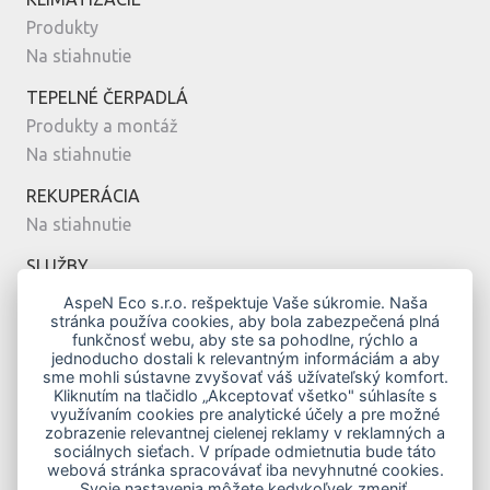
Produkty
Na stiahnutie
TEPELNÉ ČERPADLÁ
Produkty a montáž
Na stiahnutie
REKUPERÁCIA
Na stiahnutie
SLUŽBY
Montáž
AspeN Eco s.r.o. rešpektuje Vaše súkromie. Naša
stránka používa cookies, aby bola zabezpečená plná
Servis
funkčnosť webu, aby ste sa pohodlne, rýchlo a
Návrh
jednoducho dostali k relevantným informáciám a aby
sme mohli sústavne zvyšovať váš užívateľský komfort.
MODERNÉ BÝVANIE
Kliknutím na tlačidlo „Akceptovať všetko" súhlasíte s
využívaním cookies pre analytické účely a pre možné
Vykurovanie klimatizáciou
zobrazenie relevantnej cielenej reklamy v reklamných a
Top modely
sociálnych sieťach. V prípade odmietnutia bude táto
webová stránka spracovávať iba nevyhnutné cookies.
Novostavby
Svoje nastavenia môžete kedykoľvek zmeniť.