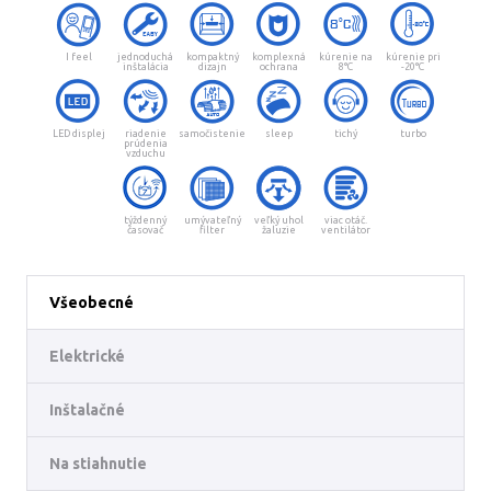
I feel
jednoduchá
kompaktný
komplexná
kúrenie na
kúrenie pri
inštalácia
dizajn
ochrana
8°C
-20°C
LED displej
riadenie
samočistenie
sleep
tichý
turbo
prúdenia
vzduchu
týždenný
umývateľný
veľký uhol
viac otáč.
časovač
filter
žaluzie
ventilátor
Všeobecné
Elektrické
Inštalačné
Na stiahnutie