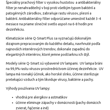
Špeciálny prachový filter s vysokou hustotou a antibakteriálny
filter je nenahraditeľný v boji proti všetkým typom baktérií a
patogénných zárodkov, zabraňuje rastu vírusov, plesní a
baktérií. Antibakteriálny filter odporúčame umiestniť každé 3-4
mesiace na priame slnečné svetlo aspoň na 6-8 hodín pre
dezinfekciu.
Klimatizácie série Q-Smart Plus sa vyznačujú dokonalým
dizajnom prepracovaným do každého detailu, navrhnuté podľa
najnovších interiérových trendov, dokonale zapadnú do
elegantných interiérov, ktoré jemne podčiarknu ich štýl.
Modely série Q-Smart sú vybavené UV lampami. UV lampa bráni
na 99,9% rastu vírusov prostredníctvom účinnej dezinfekcie. UV
lampa má rovnaký účinok, ako horské slnko, účinne sterilizuje
pretekajúci vzduch a tým likviduje vírusy, baktérie a pachy.
Výhody používania UV lampy:
vhodná pre alergikov a astmatikov
účinne eliminuje zápachy v domácnosti (pachy domácich
zvierat, fajčenie a iné)