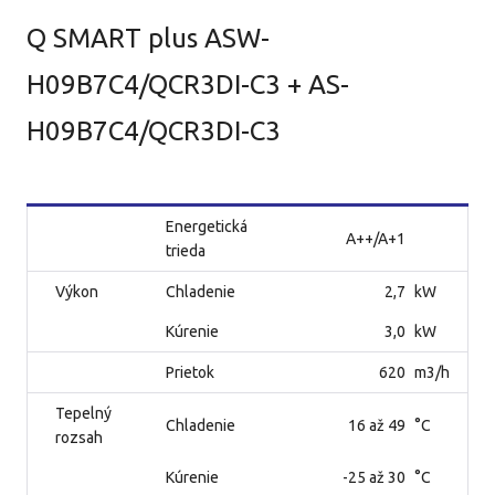
Q SMART plus ASW-
H09B7C4/QCR3DI-C3 + AS-
H09B7C4/QCR3DI-C3
Energetická
A++/A+1
trieda
Výkon
Chladenie
2,7
kW
Kúrenie
3,0
kW
Prietok
620
m3/h
Tepelný
Chladenie
16 až 49
°C
rozsah
Kúrenie
-25 až 30
°C