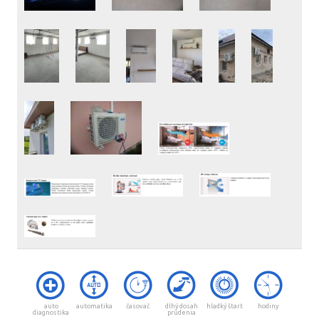
auto
automatika
časovač
dlhý dosah
hladký štart
hodiny
diagnostika
prúdenia