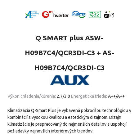
Q SMART plus ASW-
H09B7C4/QCR3DI-C3 + AS-
H09B7C4/QCR3DI-C3
Výkon chladenia/kúrenia:
2,7/3,0
Energetická trieda:
A++/A++
Klimatizácia Q-Smart Plus je vybavená pokročilou technológiou v
kombinácií s vysokou kvalitou a estetickým dizajnom. Dizajn
klimatizácie je prepracovaný do najmenších detailov a uspokojí
požiadavky najnovších interiérových trendov.