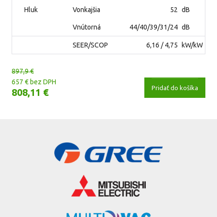
Hluk
Vonkajšia
52
dB
Vnútorná
44/40/39/31/24
dB
SEER/SCOP
6,16 / 4,75
kW/kW
897,9 €
657 € bez DPH
Pridať do košíka
808,11 €